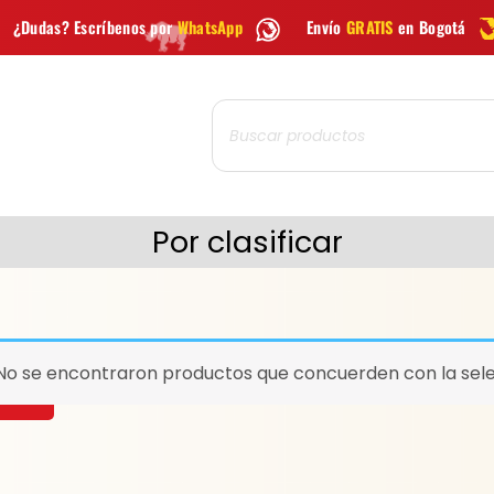
nos por
WhatsApp
Envío
GRATIS
en Bogotá
Envío gratis 
Búsqueda
de
productos
Por clasificar
No se encontraron productos que concuerden con la sele
CAR