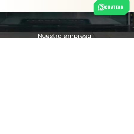
CHATEAR
Nuestra empresa
Política de Tratamiento de Datos Personales
Términos y condiciones de uso
Cambios y devoluciones
Sobre nosotros
FERRETERÍA RHINO
L-V: 8:00 a.m. - 5:00 p.m.
Sáb: 9:00 am - 2:00 pm
Cra 25 No. 15-58 Paloquemao, Bogotá D.C.