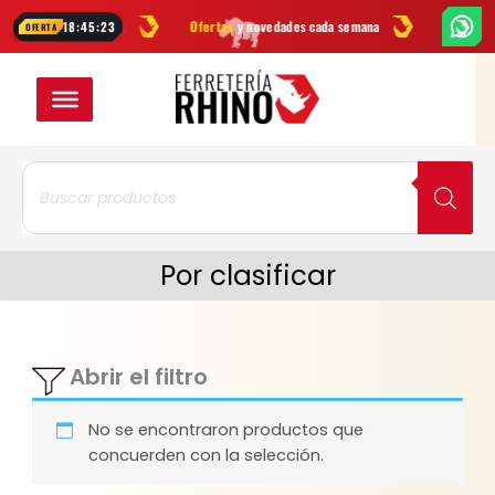
Ir
s
en herramientas
Ofertas
y novedades cada semana
¿Dudas? Escrí
18:45:23
OFERTA
al
contenido
Búsqueda
de
productos
Por clasificar
Abrir el filtro
No se encontraron productos que
concuerden con la selección.