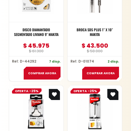
DISCO DIAMANTADO
BROCA SDS PLUS 1″ X 10″
SEGMENTADO LIVIANO 9″ MAKITA
MAKITA
$
45.975
$
43.500
$
61.300
$
58.000
Ref: D-44292
7 disp.
Ref: D-01074
2 disp.
COMPRAR AHORA
COMPRAR AHORA
Original
Current
Original
Current
OFERTA -25%
OFERTA -25%
price
price
price
price
was:
is:
was:
is:
$ 57.978.
$ 43.484.
$ 57.299.
$ 42.974.