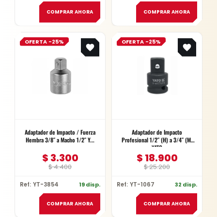
COMPRAR AHORA
COMPRAR AHORA
Original
Current
Original
Current
OFERTA -25%
OFERTA -25%
price
price
price
price
was:
is:
was:
is:
$ 4.400.
$ 3.300.
$ 25.200.
$ 18.900.
Adaptador de Impacto / Fuerza
Adaptador de Impacto
Hembra 3/8″ a Macho 1/2″ Y...
Profesional 1/2″ (H) a 3/4″ (M)
YATO
$
3.300
$
18.900
$
4.400
$
25.200
Ref: YT-3854
19 disp.
Ref: YT-1067
32 disp.
COMPRAR AHORA
COMPRAR AHORA