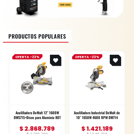
PRODUCTOS POPULARES
Original
Current
Original
Current
OFERTA -23%
OFERTA -23%
price
price
price
price
was:
is:
was:
is:
$ 3.725.700.
$ 2.868.789.
$ 1.845.700.
$ 1.421.189.
Acolilladora DeWalt 12″ 1600W
Acolilladora Industrial DeWalt de
DWS715+Disco para Aluminio 80T
10″ 1650W 4600 RPM DW714
$
2.868.789
$
1.421.189