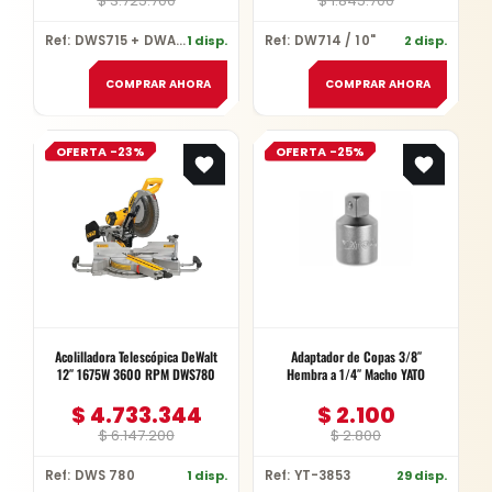
$
3.725.700
$
1.845.700
Ref: DWS715 + DWA03230
1 disp.
Ref: DW714 / 10"
2 disp.
COMPRAR AHORA
COMPRAR AHORA
Original
Current
Original
Current
OFERTA -23%
OFERTA -25%
price
price
price
price
was:
is:
was:
is:
$ 6.147.200.
$ 4.733.344.
$ 2.800.
$ 2.100.
Acolilladora Telescópica DeWalt
Adaptador de Copas 3/8″
12″ 1675W 3600 RPM DWS780
Hembra a 1/4″ Macho YATO
$
4.733.344
$
2.100
$
6.147.200
$
2.800
Ref: DWS 780
1 disp.
Ref: YT-3853
29 disp.