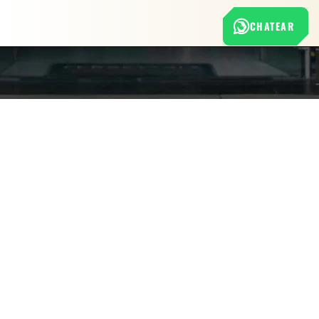
CHATEAR
Nuestra empresa
Política de Tratamiento de Datos Personales
Términos y condiciones de uso
Cambios y devoluciones
Sobre nosotros
FERRETERÍA RHINO
L-V: 8:00 a.m. - 5:00 p.m.
Sáb: 9:00 am - 2:00 pm