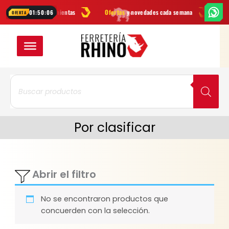
Ir
marcas
en herramientas
Ofertas
y novedades cada semana
¿Dudas?
01:50:06
OFERTA
al
contenido
Búsqueda
de
productos
Por clasificar
Abrir el filtro
No se encontraron productos que
concuerden con la selección.