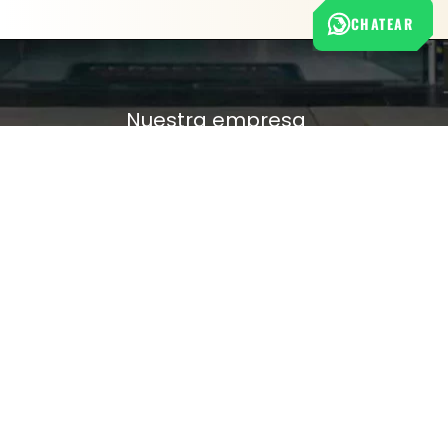
CHATEAR
Nuestra empresa
Política de Tratamiento de Datos Personales
Términos y condiciones de uso
Cambios y devoluciones
Sobre nosotros
FERRETERÍA RHINO
L-V: 8:00 a.m. - 5:00 p.m.
Sáb: 9:00 am - 2:00 pm
Cra 25 No. 15-58 Paloquemao, Bogotá D.C.