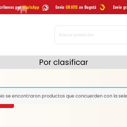
pp
Envío
GRATIS
en Bogotá
Envío gratis a todo Colombi
Búsqueda
de
productos
Por clasificar
No se encontraron productos que concuerden con la sele
CAR