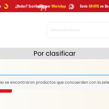
 Escríbenos por
WhatsApp
Envío
GRATIS
en Bogotá
Enví
Búsqueda
de
productos
Por clasificar
No se encontraron productos que concuerden con la sele
CAR