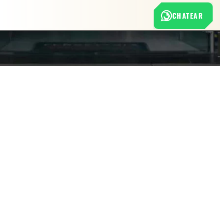
CHATEAR
Nuestra empresa
Política de Tratamiento de Datos Personales
Términos y condiciones de uso
Cambios y devoluciones
Sobre nosotros
FERRETERÍA RHINO
L-V: 8:00 a.m. - 5:00 p.m.
Sáb: 9:00 am - 2:00 pm
Cra 25 No. 15-58 Paloquemao, Bogotá D.C.