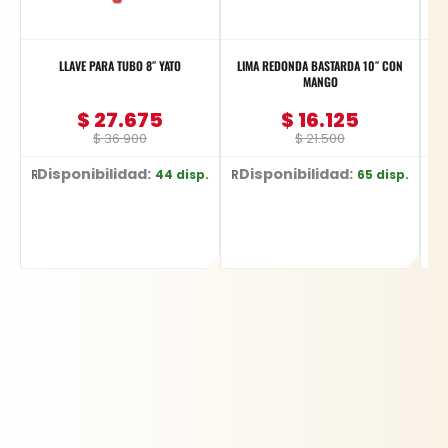
LLAVE PARA TUBO 8″ YATO
LIMA REDONDA BASTARDA 10″ CON
J
MANGO
$
27.675
$
16.125
$
36.900
$
21.500
Disponibilidad:
Disponibilidad:
D
44 disp.
65 disp.
Ref: YT-2487
Ref: YT-6227
Ref: YT-583