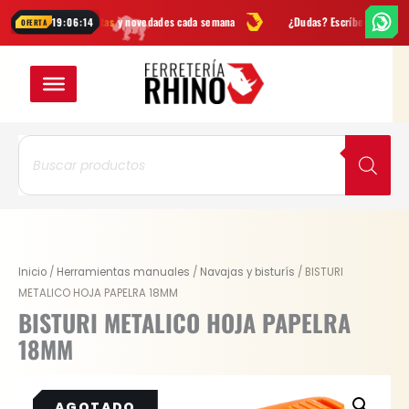
Ir
Ofertas
y novedades cada semana
¿Dudas? Escríbenos por
WhatsApp
19:06:14
OFERTA
al
contenido
Búsqueda
de
productos
Inicio
/
Herramientas manuales
/
Navajas y bisturís
/ BISTURI
METALICO HOJA PAPELRA 18MM
BISTURI METALICO HOJA PAPELRA
18MM