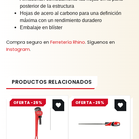
posterior de la estructura
Hojas de acero al carbono para una definición
máxima con un rendimiento duradero
Embalaje en blíster
Compra seguro en
Ferretería Rhino
. Síguenos en
Instagram
.
Original
Current
Original
Current
OFERTA -25%
price
price
OFERTA -25%
price
price
was:
is:
was:
is:
$ 36.900.
$ 27.675.
$ 21.500.
$ 16.125.