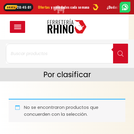
Ir
ntas
Ofertas
y novedades cada semana
¿Dudas? Escríbenos por
Wh
20:45:00
OFERTA
al
contenido
Búsqueda
de
productos
Por clasificar
No se encontraron productos que
concuerden con la selección.