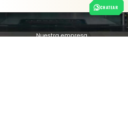
CHATEAR
Nuestra empresa
Política de Tratamiento de Datos Personales
Términos y condiciones de uso
Cambios y devoluciones
Sobre nosotros
FERRETERÍA RHINO
L-V: 8:00 a.m. - 5:00 p.m.
Sáb: 9:00 am - 2:00 pm
Cra 25 No. 15-58 Paloquemao, Bogotá D.C.