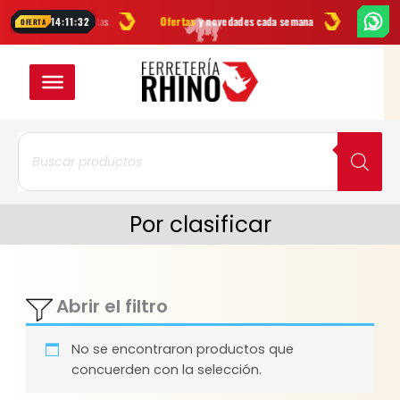
Ir
as
en herramientas
Ofertas
y novedades cada semana
¿Dudas? Esc
14:11:32
OFERTA
al
contenido
Búsqueda
de
productos
Por clasificar
Abrir el filtro
No se encontraron productos que
concuerden con la selección.