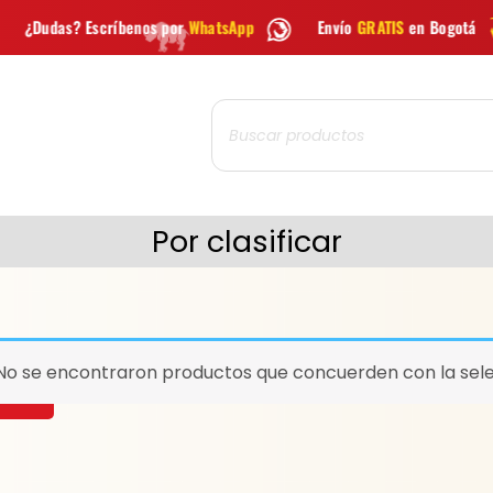
benos por
WhatsApp
Envío
GRATIS
en Bogotá
Envío grati
Búsqueda
de
productos
Por clasificar
No se encontraron productos que concuerden con la sele
CAR