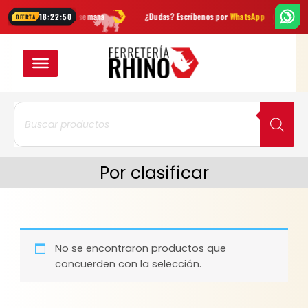
Ir
edades cada semana
¿Dudas? Escríbenos por
WhatsApp
Envío
GRAT
18:22:50
OFERTA
al
contenido
Búsqueda
de
productos
Por clasificar
No se encontraron productos que
concuerden con la selección.