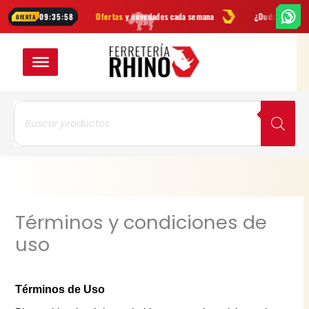
Ir
ientas
Ofertas
y novedades cada semana
¿Dudas? Escríbenos por
09:35:57
OFERTA
al
contenido
Búsqueda
de
productos
Términos y condiciones de
uso
Términos de Uso