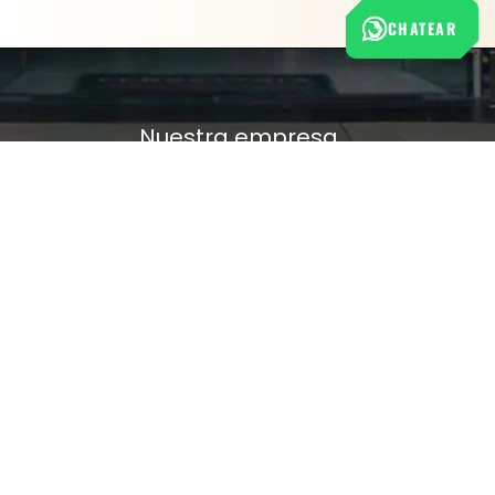
CHATEAR
Nuestra empresa
Política de Tratamiento de Datos Personales
Términos y condiciones de uso
Cambios y devoluciones
Sobre nosotros
FERRETERÍA RHINO
L-V: 8:00 a.m. - 5:00 p.m.
Sáb: 9:00 am - 2:00 pm
Cra 25 No. 15-58 Paloquemao, Bogotá D.C.