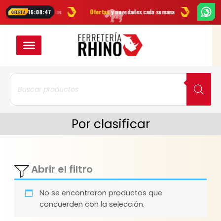
Ir
as
en herramientas
Ofertas
y novedades cada semana
¿Dudas? Esc
16:08:47
OFERTA
al
contenido
Búsqueda
de
productos
Por clasificar
Abrir el filtro
No se encontraron productos que
concuerden con la selección.