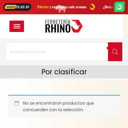
Ir
entas
Ofertas
y novedades cada semana
¿Dudas? Escríbenos por
W
13:02:00
OFERTA
al
contenido
Búsqueda
de
productos
Por clasificar
No se encontraron productos que
concuerden con la selección.