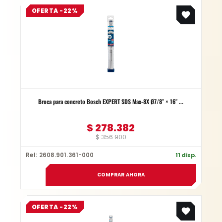
Original
Current
OFERTA -22%
price
price
was:
is:
$ 356.900.
$ 278.382.
Broca para concreto Bosch EXPERT SDS Max-8X Ø7/8″ × 16″ ...
$
278.382
$
356.900
Ref: 2608.901.361-000
11 disp.
COMPRAR AHORA
Original
Current
OFERTA -22%
price
price
was:
is: