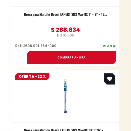
Broca para Martillo Bosch EXPERT SDS Max-8X 1″ × 8″ × 13...
$
288.834
$
370.300
Ref: 2608.901.364-000
21 disp.
COMPRAR AHORA
Original
Current
OFERTA -22%
price
price
was:
is:
$ 481.300.
$ 375.414.
Broca para Martillo Bosch EXPERT SDS Max-8X Ø1″ x 16″ x ...