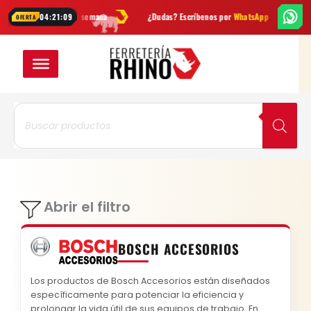
Ir
dades cada semana
¿Dudas? Escríbenos por
WhatsApp
Envío
GRATI
04:21:09
OFERTA
al
VER EN CUADRÍCUL
VER EN LISTA
contenido
Búsqueda
de
productos
Abrir el filtro
BOSCH ACCESORIOS
Los productos de Bosch Accesorios están diseñados
específicamente para potenciar la eficiencia y
prolongar la vida útil de sus equipos de trabajo. En