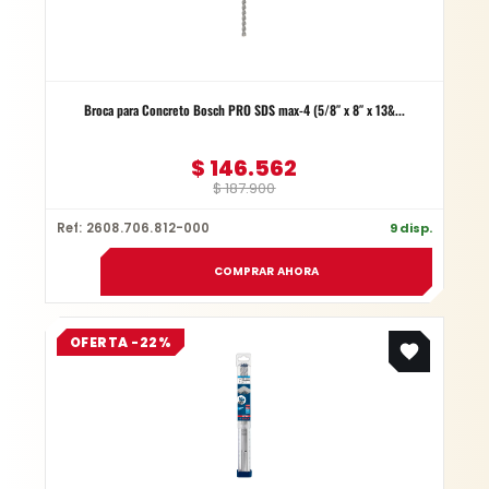
Broca para Concreto Bosch PRO SDS max-4 (5/8″ x 8″ x 13&...
$
146.562
$
187.900
Ref: 2608.706.812-000
9 disp.
COMPRAR AHORA
Original
Current
OFERTA -22%
price
price
was:
is:
$ 370.300.
$ 288.834.