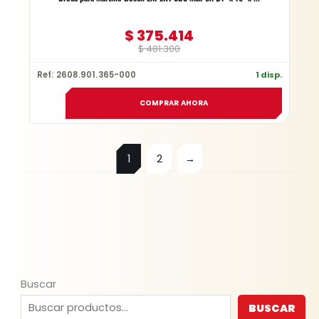
$
375.414
$
481.300
Ref: 2608.901.365-000
1 disp.
COMPRAR AHORA
1
2
→
Buscar
BUSCAR