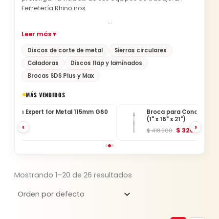
Ferretería Rhino nos
…
Discos de corte de metal
Sierras circulares
Caladoras
Discos flap y laminados
Brocas SDS Plus y Max
Original
Current
MÁS VENDIDOS
price
price
m G60
Broca para Concreto Bosch PRO SDS max-4
was:
is:
(1" x 16" x 21")
‹
›
$ 7.600.
$ 5.928.
$
326.742
$
418.900
Mostrando 1–20 de 26 resultados