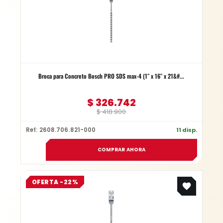
$ 418.900.
$ 326.742.
Broca para Concreto Bosch PRO SDS max-4 (1″ x 16″ x 21&#...
$
326.742
$
418.900
Ref: 2608.706.821-000
11 disp.
COMPRAR AHORA
Original
Current
OFERTA -22%
price
price
was:
is:
$ 187.900.
$ 146.562.