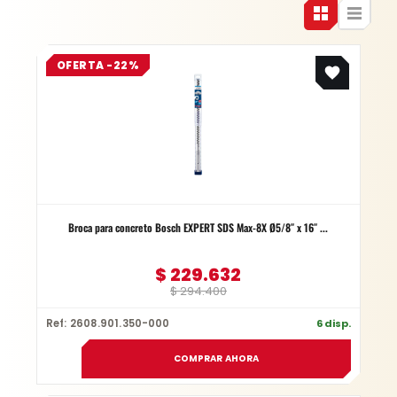
Original
Current
OFERTA -22%
price
price
was:
is:
$ 294.400.
$ 229.632.
Broca para concreto Bosch EXPERT SDS Max-8X Ø5/8″ x 16″ ...
$
229.632
$
294.400
Ref: 2608.901.350-000
6 disp.
COMPRAR AHORA