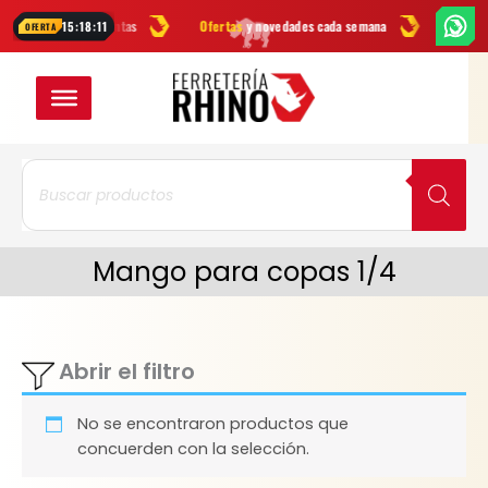
Ir
as
en herramientas
Ofertas
y novedades cada semana
¿Dudas? Esc
15:18:11
OFERTA
al
contenido
Búsqueda
de
productos
Mango para copas 1/4
Abrir el filtro
No se encontraron productos que
concuerden con la selección.