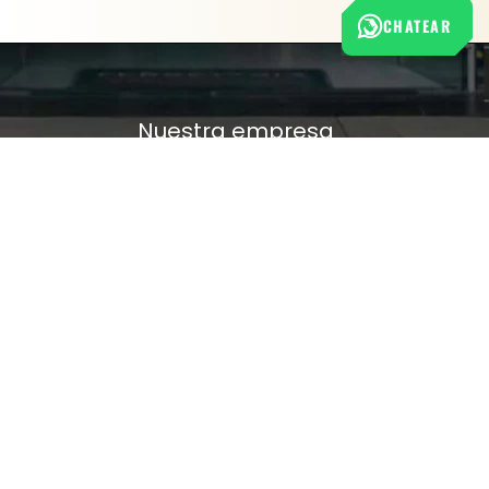
CHATEAR
Nuestra empresa
Política de Tratamiento de Datos Personales
Términos y condiciones de uso
Cambios y devoluciones
Sobre nosotros
FERRETERÍA RHINO
L-V: 8:00 a.m. - 5:00 p.m.
Sáb: 9:00 am - 2:00 pm
Cra 25 No. 15-58 Paloquemao, Bogotá D.C.