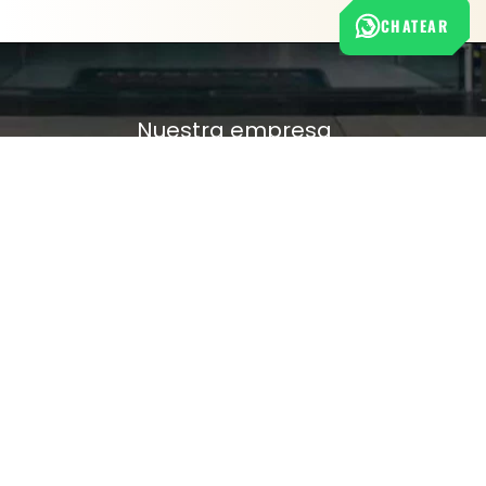
CHATEAR
Nuestra empresa
Política de Tratamiento de Datos Personales
Términos y condiciones de uso
Cambios y devoluciones
Sobre nosotros
FERRETERÍA RHINO
L-V: 8:00 a.m. - 5:00 p.m.
Sáb: 9:00 am - 2:00 pm
Cra 25 No. 15-58 Paloquemao, Bogotá D.C.