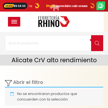
Ir
cas
en herramientas
Ofertas
y novedades cada semana
¿Dudas? E
09:56:55
OFERTA
al
contenido
Búsqueda
de
productos
Alicate CrV alto rendimiento
Abrir el filtro
No se encontraron productos que
concuerden con la selección.