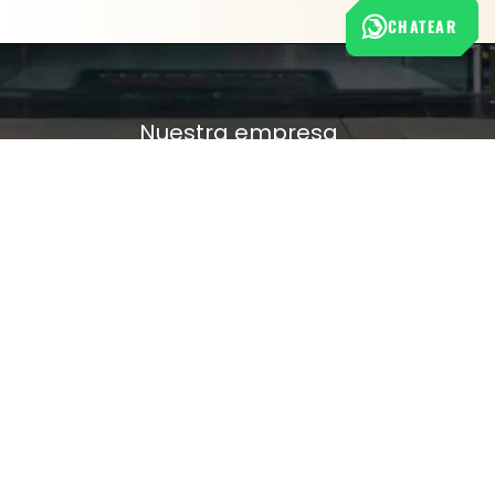
CHATEAR
Nuestra empresa
Política de Tratamiento de Datos Personales
Términos y condiciones de uso
Cambios y devoluciones
Sobre nosotros
FERRETERÍA RHINO
L-V: 8:00 a.m. - 5:00 p.m.
Sáb: 9:00 am - 2:00 pm
Cra 25 No. 15-58 Paloquemao, Bogotá D.C.