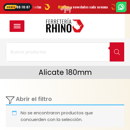
Ir
arcas
en herramientas
Ofertas
y novedades cada semana
¿Dudas? 
00:10:07
OFERTA
al
contenido
Búsqueda
de
productos
Alicate 180mm
Abrir el filtro
No se encontraron productos que
concuerden con la selección.