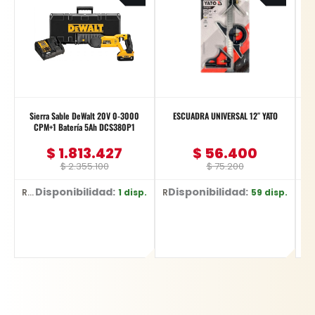
was:
is:
was:
is:
$ 2.355.100.
$ 1.813.427.
$ 75.200.
$ 56.400.
Sierra Sable DeWalt 20V 0-3000
ESCUADRA UNIVERSAL 12″ YATO
CPM+1 Batería 5Ah DCS380P1
$
1.813.427
$
56.400
$
2.355.100
$
75.200
Disponibilidad:
Disponibilidad:
D
1 disp.
59 disp.
Ref: DCS380P1
Ref: YT-70772
Ref: YT-6226