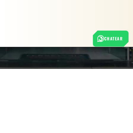
CHATEAR
Nuestra empresa
Política de Tratamiento de Datos Personales
Términos y condiciones de uso
Cambios y devoluciones
Sobre nosotros
FERRETERÍA RHINO