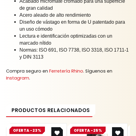
Acabado micromate cromado para una superficie
de gran calidad
Acero aleado de alto rendimiento
Diseño de vástago en forma de U patentado para
un uso cómodo
Lectura e identificación optimizadas con un
marcado nítido
Normas: ISO 691, ISO 7738, ISO 3318, ISO 1711-1
y DIN 3113
Compra seguro en
Ferretería Rhino
. Síguenos en
Instagram
.
Original
Current
Original
Current
OFERTA -23%
price
price
OFERTA -25%
price
price