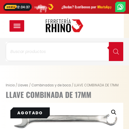
Ir
vedades cada semana
¿Dudas? Escríbenos por
WhatsApp
Envío
GRA
12:34:37
OFERTA
al
contenido
Búsqueda
de
productos
Inicio
/
Llaves
/
Combinadas y de boca
/ LLAVE COMBINADA DE 17MM
LLAVE COMBINADA DE 17MM