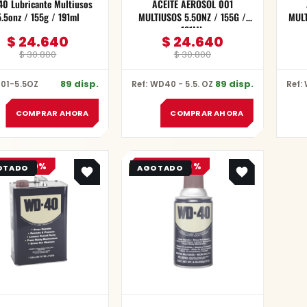
Lubricante Multiusos
ACEITE AEROSOL 001
5.5onz / 155g / 191ml
MULTIUSOS 5.5ONZ / 155G /
MULT
191ML
$
24.640
$
24.640
$
30.800
$
30.800
89 disp.
89 disp.
001-5.5OZ
Ref: WD40 - 5.5. OZ
COMPRAR AHORA
COMPRAR AHORA
Original
Current
Original
Current
ERTA -20%
OFERTA -20%
price
price
price
price
was:
is:
was:
is:
$ 277.400.
$ 221.920.
$ 38.400.
$ 30.720.