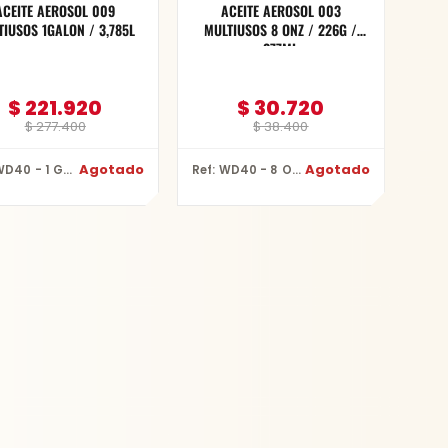
ACEITE AEROSOL 009
ACEITE AEROSOL 003
TIUSOS 1GALON / 3,785L
MULTIUSOS 8 ONZ / 226G /
277ML
$
221.920
$
30.720
$
277.400
$
38.400
Agotado
Agotado
Ref: WD40 - 1 GALON
Ref: WD40 - 8 ONZ