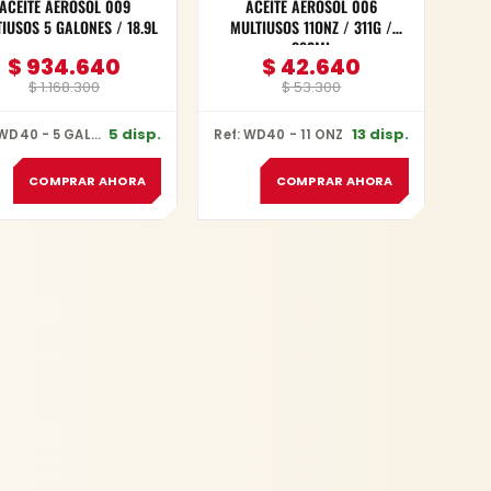
ACEITE AEROSOL 009
ACEITE AEROSOL 006
IUSOS 5 GALONES / 18.9L
MULTIUSOS 11ONZ / 311G /
382ML
$
934.640
$
42.640
$
1.168.300
$
53.300
5 disp.
13 disp.
Ref: WD40 - 5 GALONES
Ref: WD40 - 11 ONZ
COMPRAR AHORA
COMPRAR AHORA