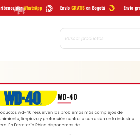
pp
Envío
GRATIS
en Bogotá
Envío gratis a todo Colombi
Búsqueda
de
productos
WD-40
CAR
roductos wd-40 resuelven los problemas más complejos de
nimiento, limpieza y protección contra la corrosión en la industria
tera. En Ferretería Rhino disponemos de
…