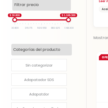
ACEITE AEROSOL
Filtrar precio
155G / 191ML
Acei
$
24.6
$
30.800
$ 30.800
$ 1.168.300
30.800
315.175
599.550
883.925
1.168.300
Mostran
Categorías del producto
OF
Sin categorizar
Adapatador SDS
Adapatdor