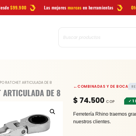
Las mejores
marcas
en herramientas
Ofertas
y novedades cad
Búsqueda
de
productos
LLAVE
IPO RATCHET ARTICULADA DE 8
←
COMBINADAS Y DE BOCA
RE
COMBINADA
 ARTICULADA DE 8
TIPO
$
74.500
✓ 1
RATCHET
ARTICULADA
Ferretería Rhino traemos gra
DE
nuestros clientes.
8
cantidad