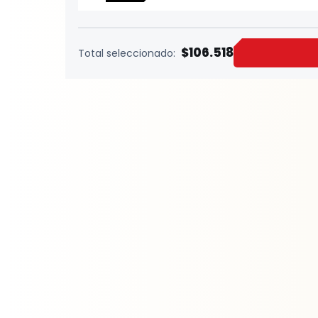
$106.518
Total seleccionado: