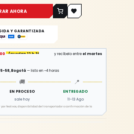
RAR AHORA
GIDA Y GARANTIZADA
:00
(
quedan 12 h 36 min
)
y recíbelo entre
el martes
15-58, Bogotá
— listo en ~4 horas
🚚
📍
EN PROCESO
ENTREGADO
sale hoy
11–13 Ago
por festivos, disponibilidad del transportador o confirmación de la