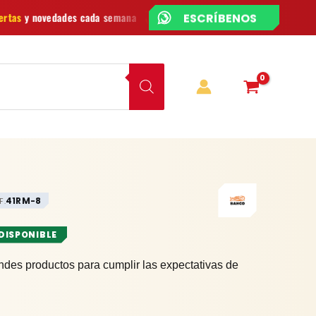
¿CHATEAMOS?
a semana
¿Dudas? Escríbenos por
WhatsApp
Envío
GRAT
41RM-8
F.
 DISPONIBLE
ndes productos para cumplir las expectativas de