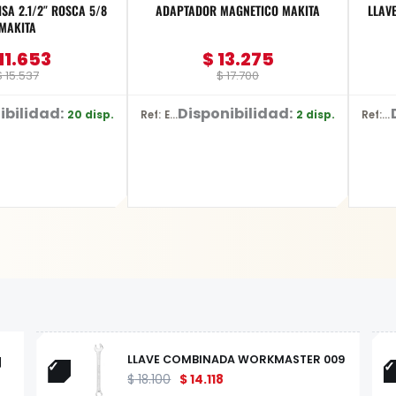
SA 2.1/2″ ROSCA 5/8
ADAPTADOR MAGNETICO MAKITA
LLAV
MAKITA
11.653
$
13.275
$
15.537
$
17.700
ibilidad:
Disponibilidad:
20 disp.
2 disp.
Ref: E-03442
Ref: YT-2177
LLAVE COMBINADA WORKMASTER 009
$
18.100
$
14.118