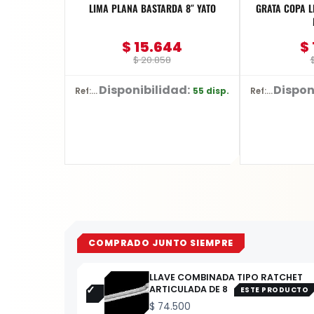
LIMA PLANA BASTARDA 8″ YATO
GRATA COPA LI
$
15.644
$
$
20.858
Disponibilidad:
Dispon
55 disp.
Ref: YT-62229
Ref: D-26515
COMPRADO JUNTO SIEMPRE
LLAVE COMBINADA TIPO RATCHET
ARTICULADA DE 8
ESTE PRODUCTO
$
74.500