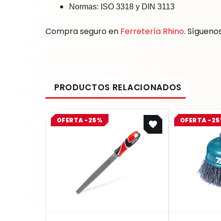
Normas: ISO 3318 y DIN 3113
Compra seguro en
Ferretería Rhino
. Sígueno
Original
Current
OFERTA -25%
OFERTA -2
price
price
was:
is:
$ 20.858.
$ 15.644.