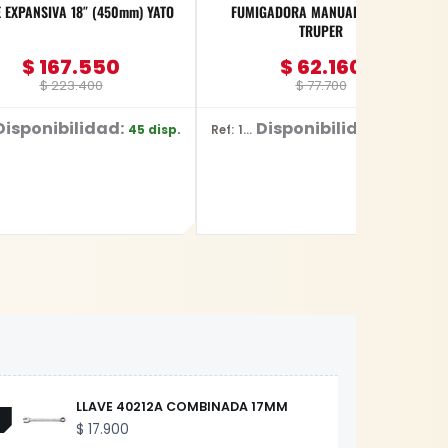
E EXPANSIVA 18″ (450mm) YATO
FUMIGADORA MANUAL 7 LITROS
TRUPER
$
167.550
$
62.160
$
223.400
$
77.700
Disponibilidad:
Disponibilidad:
45 disp.
1 disp.
Ref: 1837
LLAVE 40212A COMBINADA 17MM
$
17.900