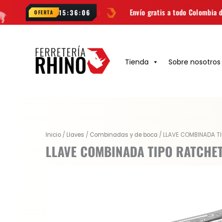
Ir
en Bogotá
Envío gratis a todo Colombia desde
$99.900
15:36:05
OFERTA
al
contenido
Tienda
Sobre nosotros
Inicio
/
Llaves
/
Combinadas y de boca
/ LLAVE COMBINADA T
LLAVE COMBINADA TIPO RATCHET