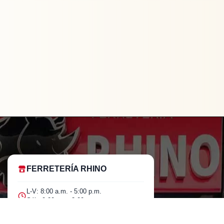
FERRETERÍA RHINO
L-V: 8:00 a.m. - 5:00 p.m.
Sáb: 9:00 am - 2:00 pm
LLAVE
COMBINADA
$
74.500
Cra 25 No. 15-58 Paloquemao, Bogotá