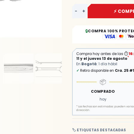
-
+
⚡ COMP
🔒
COMPRA 100% PROTE
Compra hoy antes de las
⏱
16
*
11 y el jueves 13 de agosto
En
Bogotá
: 1 día hábil
✓
Retiro disponible en
Cra. 25 #
📦
COMPRADO
hoy
*
Las fechas son estimadas: pueden variar 
dirección.
🏷️ ETIQUETAS DESTACADAS