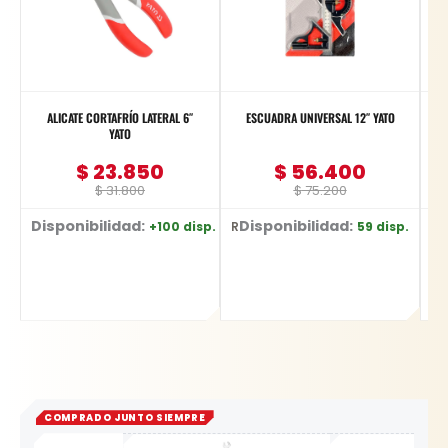
ALICATE CORTAFRÍO LATERAL 6″
ESCUADRA UNIVERSAL 12″ YATO
L
YATO
$
23.850
$
56.400
$
31.800
$
75.200
Disponibilidad:
Disponibilidad:
D
+100 disp.
59 disp.
Ref: YT-2036
Ref: YT-70772
Ref: YT-622
COMPRADO JUNTO SIEMPRE