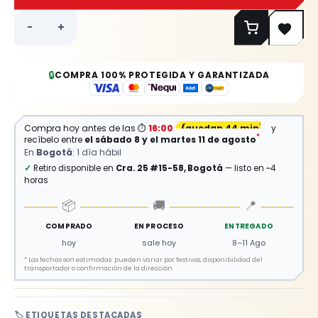
-
+
🔒
COMPRA 100% PROTEGIDA Y GARANTIZADA
Compra hoy antes de las
⏱
16:00
(
quedan 44 min
)
y
*
recíbelo entre
el sábado 8 y el martes 11 de agosto
En
Bogotá
: 1 día hábil
✓
Retiro disponible en
Cra. 25 #15-58, Bogotá
— listo en ~4
horas
📦
🚚
📍
COMPRADO
EN PROCESO
ENTREGADO
hoy
sale hoy
8–11 Ago
*
Las fechas son estimadas: pueden variar por festivos, disponibilidad del
transportador o confirmación de la dirección.
🏷️ ETIQUETAS DESTACADAS