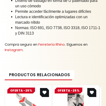
Diseño de vástago en forma de U patentado para
un uso cómodo
Permite acceder fácilmente a lugares difíciles
Lectura e identificación optimizadas con un
marcado nítido
Normas: ISO 691, ISO 7738, ISO 3318, ISO 1711-1
y DIN 3113
Compra seguro en
Ferretería Rhino
. Síguenos en
Instagram
.
Original
Current
Original
Current
OFERTA -25%
price
price
OFERTA -25%
price
price
was:
is:
was:
is:
$ 31.800.
$ 23.850.
$ 75.200.
$ 56.400.