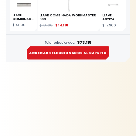
LLAVE
LLAVE COMBINADA WORKMASTER
LLAVE
COMBINADA
009
40212A
DE 13/16
COMBINADA
$
41.100
$
18.100
$
14.118
$
17.900
ESTE
17MM
PRODUCTO
$73.118
Total seleccionado:
AGREGAR SELECCIONADOS AL CARRITO