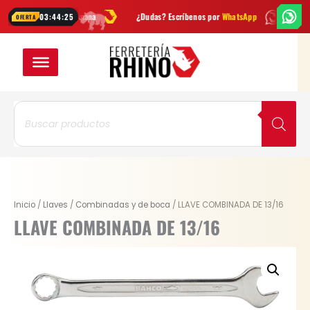
Ir
des cada semana
¿Dudas? Escríbenos por
WhatsApp
Envío
GRATIS
03:44:24
OFERTA
al
contenido
Búsqueda
de
productos
LLAVE
Inicio
/
Llaves
/
Combinadas y de boca
/ LLAVE COMBINADA DE 13/16
COMBINADA
LLAVE COMBINADA DE 13/16
DE
13/16
cantidad