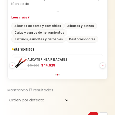
técnico de
…
Alicates de corte y cortafríos
Alicates y pinzas
Cajas y carros de herramientas
Pinturas, esmaltes y aerosoles
Destornilladores
Original
Current
MÁS VENDIDOS
price
price
ALICATE PINZA PELACABLE
was:
is:
‹
›
$
14.925
$
19.900
$ 12.000.
$ 9.000.
Mostrando 17 resultados