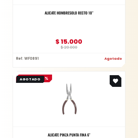
ALICATE HOMBRESOLO RECTO 10″
$
15.000
$
20.000
Ref: WF0891
Agotado
Original
Current
OFERTA -25%
price
price
was:
is:
$ 12.000.
$ 9.000.
ALICATE PINZA PUNTA FINA 6″