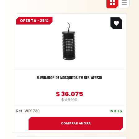
Original
Current
OFERTA -25%
price
price
was:
is:
$ 48.100.
$ 36.075.
ELIMINADOR DE MOSQUITOS 9W REF. WF9730
$
36.075
$
48.100
Ref: WF9730
15 disp.
COMPRAR AHORA
Original
Current