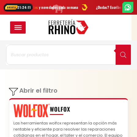
Ir
Ofertas
y novedades cada semana
¿Dudas? Escríbenos por
WhatsApp
21:24:11
OFERTA
al
VER EN CUADRÍCUL
VER EN LISTA
contenido
Búsqueda
de
productos
Abrir el filtro
WOLFOX
Las herramientas wolfox representan la opción más
rentable y eficiente para resolver las reparaciones
cotidianas en el hogar, el taller y el comercio. El equipo