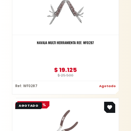
NAVAJA MULTI HERRAMIENTA REF. WF0287
$
19.125
$
25.500
Ref: WF0287
Agotado
Original
Current
OFERTA -25%
price
price
was:
is:
$ 8.900.
$ 6.675.