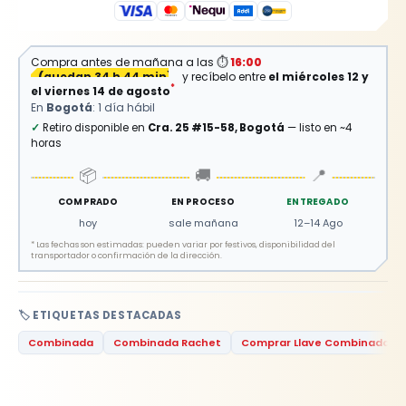
Compra antes de mañana a las
⏱
16:00
(
quedan 34 h 44 min
)
y recíbelo entre
el miércoles 12 y
*
el viernes 14 de agosto
En
Bogotá
: 1 día hábil
✓
Retiro disponible en
Cra. 25 #15-58, Bogotá
— listo en ~4
horas
📦
🚚
📍
COMPRADO
EN PROCESO
ENTREGADO
hoy
sale mañana
12–14 Ago
*
Las fechas son estimadas: pueden variar por festivos, disponibilidad del
transportador o confirmación de la dirección.
🏷️ ETIQUETAS DESTACADAS
Combinada
Combinada Rachet
Comprar Llave Combinada