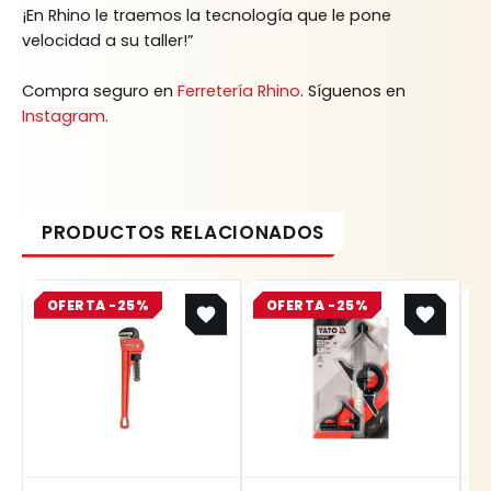
¡En Rhino le traemos la tecnología que le pone
velocidad a su taller!”
Compra seguro en
Ferretería Rhino
. Síguenos en
Instagram
.
Original
Current
Original
Current
OFERTA -25%
price
price
OFERTA -25%
price
price
was:
is:
was:
is:
$ 124.700.
$ 93.525.
$ 75.200.
$ 56.400.