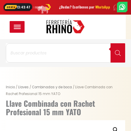
Ir
s cada semana
¿Dudas? Escríbenos por
WhatsApp
Envío
GRATIS
en 
13:43:46
OFERTA
al
contenido
Búsqueda
de
productos
Original
Current
Llave
Inicio
/
Llaves
/
Combinadas y de boca
/ Llave Combinada con
price
price
Combinada
Rachet Profesional 15 mm YATO
was:
is:
con
Llave Combinada con Rachet
$ 36.100.
$ 27.075.
Rachet
Profesional 15 mm YATO
Profesional
15
mm