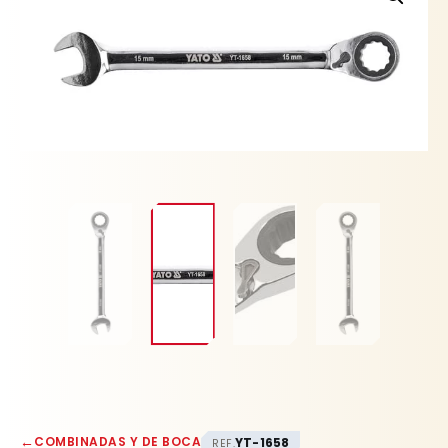
YATO
cantidad
←
COMBINADAS Y DE BOCA
YT-1658
REF.