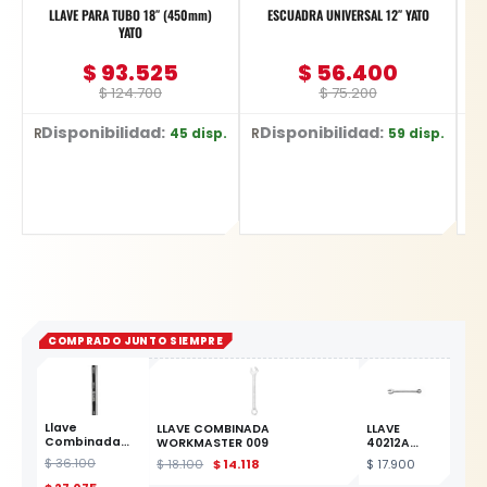
LLAVE PARA TUBO 18″ (450mm)
ESCUADRA UNIVERSAL 12″ YATO
JG
YATO
$
93.525
$
56.400
$
124.700
$
75.200
Disponibilidad:
Disponibilidad:
D
45 disp.
59 disp.
Ref: YT-2491
Ref: YT-70772
Ref: YT-4885
COMPRADO JUNTO SIEMPRE
Llave
LLAVE COMBINADA
LLAVE
Combinada
WORKMASTER 009
40212A
con Rachet
COMBINADA
$
36.100
$
18.100
$
14.118
$
17.900
Profesional 15
17MM
mm YATO