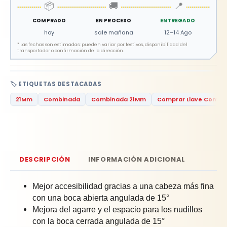
📦
🚚
📍
COMPRADO
EN PROCESO
ENTREGADO
hoy
sale mañana
12–14 Ago
*
Las fechas son estimadas: pueden variar por festivos, disponibilidad del
transportador o confirmación de la dirección.
🏷️ ETIQUETAS DESTACADAS
21Mm
Combinada
Combinada 21Mm
Comprar Llave Combi
DESCRIPCIÓN
INFORMACIÓN ADICIONAL
Mejor accesibilidad gracias a una cabeza más fina
con una boca abierta angulada de 15°
Mejora del agarre y el espacio para los nudillos
con la boca cerrada angulada de 15°