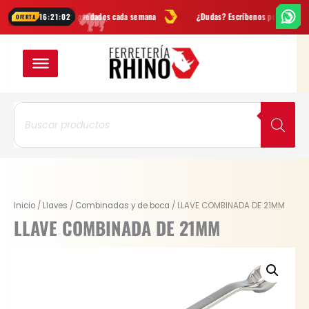
Ir
Ofertas
y novedades cada semana
¿Dudas? Escríbenos por
WhatsApp
16:21:02
OFERTA
al
contenido
Búsqueda
de
productos
LLAVE
Inicio
/
Llaves
/
Combinadas y de boca
/ LLAVE COMBINADA DE 21MM
COMBINADA
LLAVE COMBINADA DE 21MM
DE
21MM
cantidad