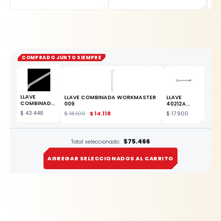
COMPRADO JUNTO SIEMPRE
LLAVE
LLAVE COMBINADA WORKMASTER
LLAVE
COMBINADA
009
40212A
DE 21MM
COMBINADA
$
43.448
$
18.100
$
14.118
$
17.900
ESTE
17MM
PRODUCTO
$75.466
Total seleccionado:
AGREGAR SELECCIONADOS AL CARRITO