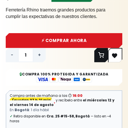
Ferretería Rhino traemos grandes productos para
cumplir las expectativas de nuestros clientes.
⚡ COMPRAR AHORA
-
+
🔒
COMPRA 100% PROTEGIDA Y GARANTIZADA
Compra antes de mañana a las
⏱
16:00
(
quedan 37 h 21 min
)
y recíbelo entre
el miércoles 12 y
*
el viernes 14 de agosto
En
Bogotá
: 1 día hábil
✓
Retiro disponible en
Cra. 25 #15-58, Bogotá
— listo en ~4
horas