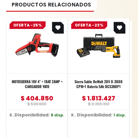
Original
Current
Original
Current
OFERTA -25%
price
price
OFERTA -23%
price
price
was:
is:
was:
is:
$ 539.800.
$ 404.850.
$ 2.355.100.
$ 1.813.427.
MOTOSIERRA 18V 4″ + 1BAT 2AMP +
Sierra Sable DeWalt 20V 0-3000
CARGADOR YATO
CPM+1 Batería 5Ah DCS380P1
Pu
$
404.850
$
1.813.427
$
539.800
$
2.355.100
Disponibilidad:
Disponibilidad:
8 disp.
1 disp.
Ref: YT-828135
Ref: DCS380P1
Ref: DW752/B