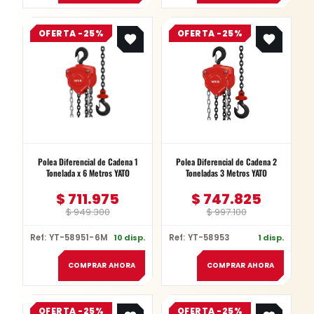
Original
Current
Original
Current
OFERTA -25%
price
price
OFERTA -25%
price
price
was:
is:
was:
is:
$ 949.300.
$ 711.975.
$ 997.100.
$ 747.825.
Polea Diferencial de Cadena 1
Polea Diferencial de Cadena 2
Tonelada x 6 Metros YATO
Toneladas 3 Metros YATO
$
711.975
$
747.825
$
949.300
$
997.100
Ref: YT-58951-6M
10 disp.
Ref: YT-58953
1 disp.
COMPRAR AHORA
COMPRAR AHORA
Original
Current
Original
Current
OFERTA -25%
price
price
OFERTA -25%
price
price