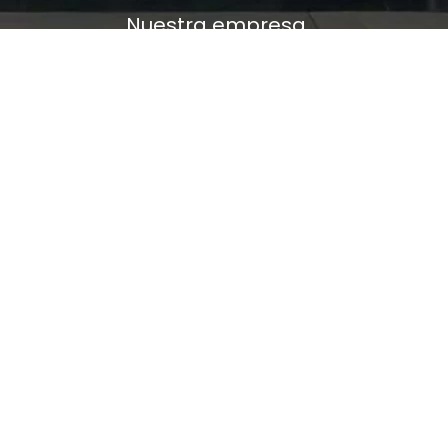
Nuestra empresa
Política de Tratamiento de Datos Personales
Términos y condiciones de uso
Cambios y devoluciones
Sobre nosotros
FERRETERÍA RHINO
L-V: 8:00 a.m. - 5:00 p.m.
Sáb: 9:00 am - 2:00 pm
Cra 25 No. 15-58 Paloquemao, Bogotá D.C.
601 5185040 Línea telefónica
marketing@rhino.com.co