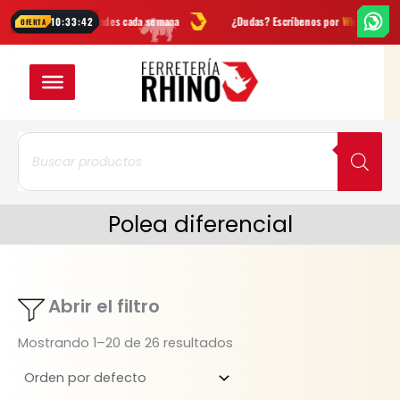
Ir
fertas
y novedades cada semana
¿Dudas? Escríbenos por
WhatsApp
10:33:41
OFERTA
al
VER EN CUADRÍC
VER EN LIST
contenido
Búsqueda
de
productos
Polea diferencial
Abrir el filtro
Mostrando 1–20 de 26 resultados