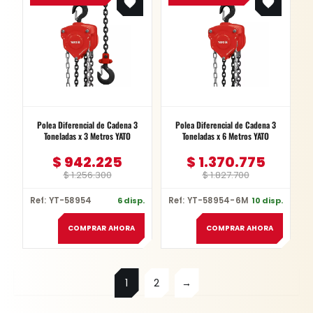
was:
is:
was:
is:
$ 1.256.300.
$ 942.225.
$ 1.827.700.
$ 1.370.775.
Polea Diferencial de Cadena 3
Polea Diferencial de Cadena 3
Toneladas x 3 Metros YATO
Toneladas x 6 Metros YATO
$
942.225
$
1.370.775
$
1.256.300
$
1.827.700
Ref: YT-58954
6 disp.
Ref: YT-58954-6M
10 disp.
COMPRAR AHORA
COMPRAR AHORA
1
2
→