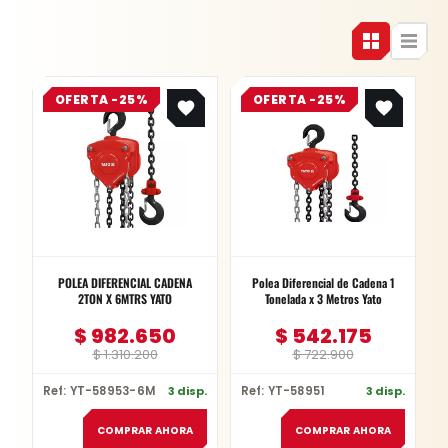
Original
Current
Original
Current
OFERTA -25%
price
price
OFERTA -25%
price
price
was:
is:
was:
is:
$ 1.310.200.
$ 982.650.
$ 722.900.
$ 542.175.
POLEA DIFERENCIAL CADENA
Polea Diferencial de Cadena 1
2TON X 6MTRS YATO
Tonelada x 3 Metros Yato
$
982.650
$
542.175
$
1.310.200
$
722.900
Ref: YT-58953-6M
3 disp.
Ref: YT-58951
3 disp.
COMPRAR AHORA
COMPRAR AHORA