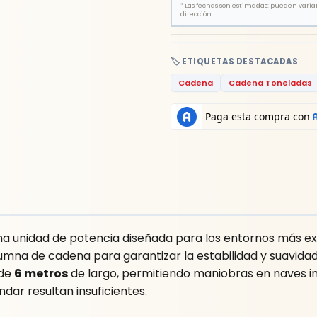
*
Las fechas son estimadas: pueden variar 
dirección.
🏷️ ETIQUETAS DESTACADAS
Cadena
Cadena Toneladas
na unidad de potencia diseñada para los entornos más e
lumna de cadena para garantizar la estabilidad y suavidad
 de
6 metros
de largo, permitiendo maniobras en naves ind
dar resultan insuficientes.