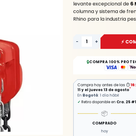
levante excepcional de
6 
Metros
columna y sistema de fren
YATO
Rhino para la industria pe
cantidad
-
+
⚡ CO
🔒
COMPRA 100% PROTE
⏱
Compra hoy antes de las
16
*
11 y el jueves 13 de agosto
En
Bogotá
: 1 día hábil
✓
Retiro disponible en
Cra. 25 #
📦
COMPRADO
hoy