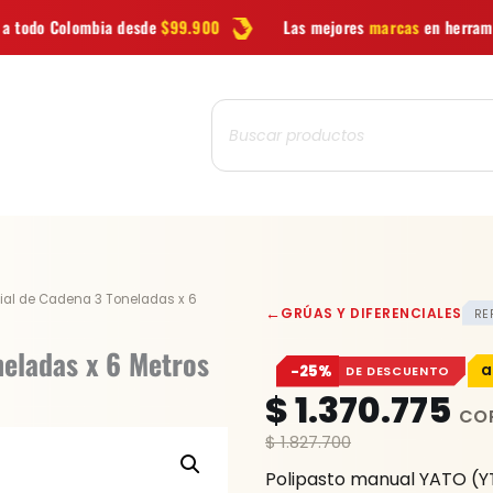
sde
$99.900
Las mejores
marcas
en herramientas
Ofert
Búsqueda
de
productos
Polea
cial de Cadena 3 Toneladas x 6
←
GRÚAS Y DIFERENCIALES
REF
Diferencial
de
neladas x 6 Metros
−25%
DE DESCUENTO
Cadena
$
1.370.775
3
Toneladas
$
1.827.700
x
Polipasto manual YATO (
6