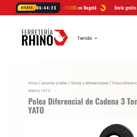
Ir
Envío
GRATIS
en Bogotá
Envío gratis a todo Colombia de
06:44:22
OFERTA
al
contenido
Tienda
Original
Current
Inicio
/
Levante y taller
/
Grúas y diferenciales
/ Polea Diferen
price
price
Metros YATO
was:
is:
Polea Diferencial de Cadena 3 To
$ 1.827.700.
$ 1.370.775.
YATO