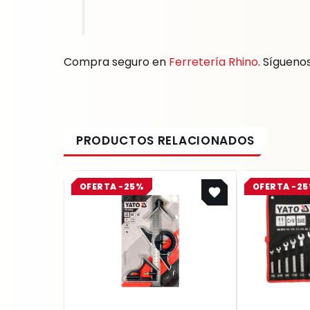
Compra seguro en
Ferretería Rhino
. Sígueno
Original
Current
OFERTA -25%
OFERTA -2
price
price
was:
is:
$ 75.200.
$ 56.400.