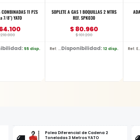
S COMBINADAS 11 PZS
SOPLETE A GAS 1 BOQUILLAS 2 MTRS
ADA
 a 7/8″) YATO
REF. SPK030
64.100
$
80.960
218.800
$
101.200
ibilidad:
Disponibilidad:
55 disp.
12 disp.
Ref: SPK030
Ref: E-0
Polea Diferencial de Cadena 2
Toneladas 3 Metros YATO