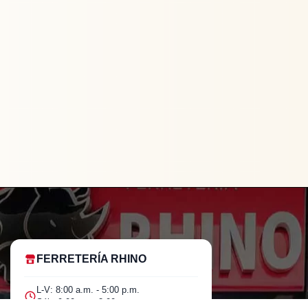
FERRETERÍA RHINO
L-V: 8:00 a.m. - 5:00 p.m.
Sáb: 9:00 am - 2:00 pm
Original
Current