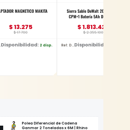
PTADOR MAGNETICO MAKITA
Sierra Sable DeWalt 20V 0-3000
CPM+1 Batería 5Ah DCS380P1
$
13.275
$
1.813.427
$
17.700
$
2.355.100
Disponibilidad:
Disponibilidad:
2 disp.
1 disp.
3442
Ref: DCS380P1
Polea Diferencial de Cadena
Ganmar 2 Toneladas x 6M | Rhino