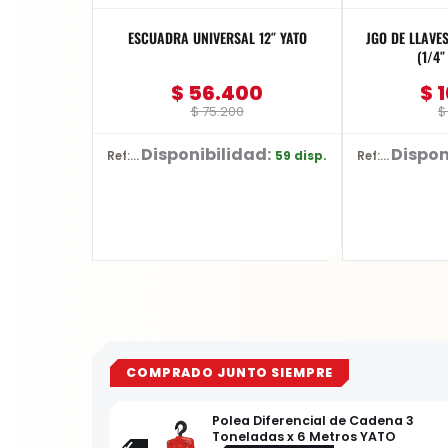
ESCUADRA UNIVERSAL 12″ YATO
JGO DE LLAVE
(1/4″
$
56.400
$
1
$
75.200
$
Disponibilidad:
Dispon
59 disp.
Ref: YT-70772
Ref: YT-48851
COMPRADO JUNTO SIEMPRE
Polea Diferencial de Cadena 3
Toneladas x 6 Metros YATO