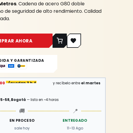
Metros
. Cadena de acero G80 doble
o de seguridad de alto rendimiento. Calidad
sada.
MPRAR AHORA
GIDA Y GARANTIZADA
:00
(
quedan 3 h 44 min
)
y recíbelo entre
el martes
15-58, Bogotá
— listo en ~4 horas
🚚
📍
EN PROCESO
ENTREGADO
sale hoy
11–13 Ago