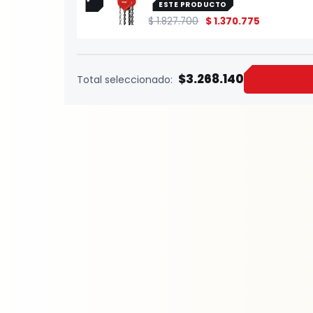
ESTE PRODUCTO
$
1.827.700
$
1.370.775
$3.268.140
Total seleccionado: