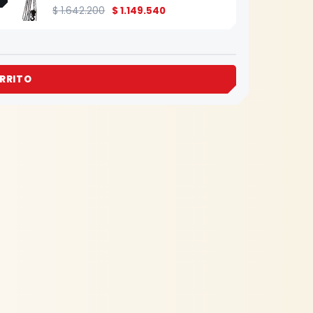
$
1.642.200
$
1.149.540
RRITO