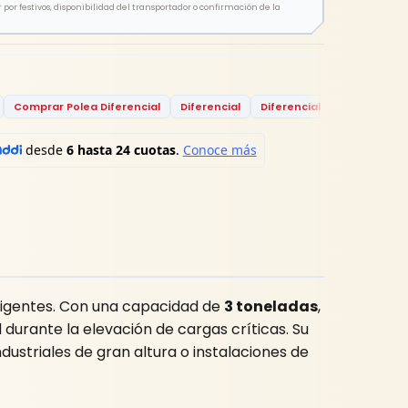
por festivos, disponibilidad del transportador o confirmación de la
Comprar Polea Diferencial
Diferencial
Diferencial Cadena
Fer
xigentes. Con una capacidad de
3 toneladas
,
 durante la elevación de cargas críticas. Su
ustriales de gran altura o instalaciones de