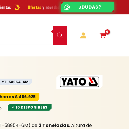
¿CHATEAMOS?
ESCRÍBENOS
as
y novedades cada semana
¿Dudas? Escríbenos por
WhatsApp
YT-58954-6M
.
$
456.925
✓ 10 DISPONIBLES
YT-58954-6M) de
3 Toneladas
. Altura de