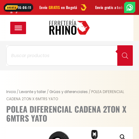
Ir
Envío
GRATIS
en Bogotá
Envío gratis a todo Colombia desde
$99.9
16:06:11
OFERTA
al
contenido
Búsqueda
de
productos
Original
Current
POLEA
Inicio
/
Levante y taller
/
Grúas y diferenciales
/ POLEA DIFERENCIAL
price
price
DIFERENCIAL
CADENA 2TON X 6MTRS YATO
was:
is:
CADENA
POLEA DIFERENCIAL CADENA 2TON X
$ 1.310.200.
$ 982.650.
2TON
6MTRS YATO
X
6MTRS
YATO