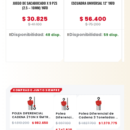
JUEGO DE SACABOCADO X 9 PZS
ESCUADRA UNIVERSAL 12″ YATO
(2.5 – 10MM) YATO
$
30.825
$
56.400
$
41.100
$
75.200
Disponibilidad:
Disponibilidad:
D
48 disp.
59 disp.
Ref: YT-3590
Ref: YT-70772
Ref: YT-6226
COMPRADO JUNTO SIEMPRE
POLEA DIFERENCIAL
Polea
Polea Diferencial de
CADENA 2TON X 6MTRS
Diferencial
Cadena 3 Toneladas x
YATO
de
6 Metros YATO
$
1.310.200
$
982.650
$
997.100
$
1.827.700
$
1.370.775
Cadena 2
ESTE PRODUCTO
Toneladas
$
747.825