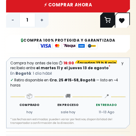
⚡ COMPRAR AHORA
-
+
🔒
COMPRA 100% PROTEGIDA Y GARANTIZADA
Compra hoy antes de las
⏱
16:00
(
quedan 13 h 6 min
)
y
*
recíbelo entre
el martes 11 y el jueves 13 de agosto
En
Bogotá
: 1 día hábil
✓
Retiro disponible en
Cra. 25 #15-58, Bogotá
— listo en ~4
horas
📦
🚚
📍
COMPRADO
EN PROCESO
ENTREGADO
hoy
sale hoy
11–13 Ago
*
Las fechas son estimadas: pueden variar por festivos, disponibilidad del
transportador o confirmación de la dirección.