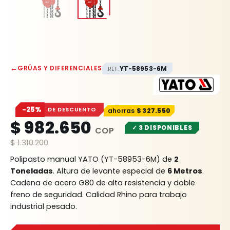
←
GRÚAS Y DIFERENCIALES
YT-58953-6M
REF.
−25%
DE DESCUENTO
$
327.550
$
982.650
✓ 3 DISPONIBLES
$
1.310.200
Polipasto manual YATO (YT-58953-6M) de
2
Toneladas
. Altura de levante especial de
6 Metros
.
Cadena de acero G80 de alta resistencia y doble
freno de seguridad. Calidad Rhino para trabajo
industrial pesado.