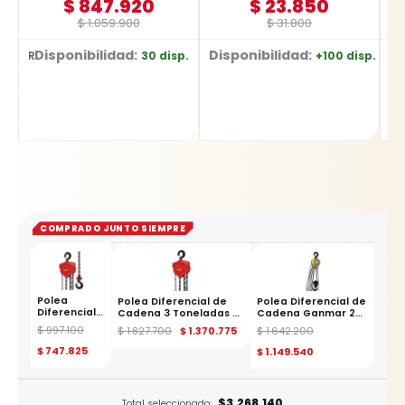
$
847.920
$
23.850
$
1.059.900
$
31.800
Disponibilidad:
Disponibilidad:
D
30 disp.
+100 disp.
Ref: BR10
Ref: YT-2036
Ref: YT-6226
COMPRADO JUNTO SIEMPRE
Polea
Polea Diferencial de
Polea Diferencial de
Diferencial
Cadena 3 Toneladas x
Cadena Ganmar 2
de Cadena
6 Metros YATO
Toneladas x 6M |
$
997.100
$
1.827.700
$
1.370.775
$
1.642.200
2 Toneladas
Rhino
3 Metros
$
747.825
$
1.149.540
YATO
ESTE
PRODUCTO
$3.268.140
Total seleccionado: