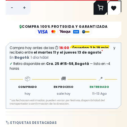
-
+
🔒
COMPRA 100% PROTEGIDA Y GARANTIZADA
Compra hoy antes de las
⏱
16:00
(
quedan 2 h 19 min
)
y
*
recíbelo entre
el martes 11 y el jueves 13 de agosto
En
Bogotá
: 1 día hábil
✓
Retiro disponible en
Cra. 25 #15-58, Bogotá
— listo en ~4
horas
📦
🚚
📍
COMPRADO
EN PROCESO
ENTREGADO
hoy
sale hoy
11–13 Ago
*
Las fechas son estimadas: pueden variar por festivos, disponibilidad del
transportador o confirmación de la dirección.
🏷️ ETIQUETAS DESTACADAS