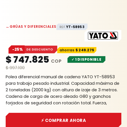
←
GRÚAS Y DIFERENCIALES
YT-58953
REF.
−25%
DE DESCUENTO
$
249.275
$
747.825
✓ 1 DISPONIBLE
$
997.100
Polea diferencial manual de cadena YATO YT-58953
para trabajo pesado industrial. Capacidad máxima de
2 toneladas (2000 kg) con altura de izaje de 3 metros.
Cadena de carga de acero aleado G80 y ganchos
forjados de seguridad con rotación total. Fuerza,
respaldo y seguridad Rhino.
⚡ COMPRAR AHORA