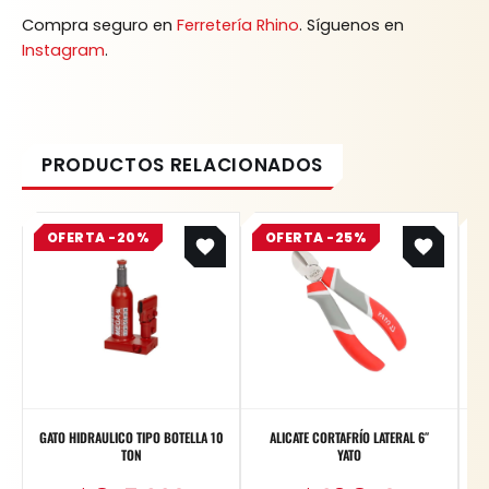
Compra seguro en
Ferretería Rhino
. Síguenos en
Instagram
.
Original
Current
Original
Current
OFERTA -20%
price
price
OFERTA -25%
price
price
was:
is:
was:
is:
$ 1.059.900.
$ 847.920.
$ 31.800.
$ 23.850.
GATO HIDRAULICO TIPO BOTELLA 10
ALICATE CORTAFRÍO LATERAL 6″
TON
YATO