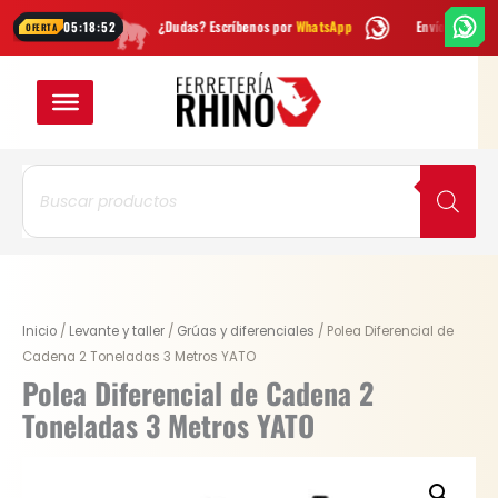
Ir
¿Dudas? Escríbenos por
WhatsApp
Envío
GRATIS
en Bogotá
05:18:51
OFERTA
al
contenido
Búsqueda
de
productos
Original
Current
Polea
Inicio
/
Levante y taller
/
Grúas y diferenciales
/ Polea Diferencial de
price
price
Diferencial
Cadena 2 Toneladas 3 Metros YATO
was:
is:
de
Polea Diferencial de Cadena 2
$ 997.100.
$ 747.825.
Cadena
Toneladas 3 Metros YATO
2
Toneladas
3