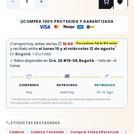
-
+
🔒
COMPRA 100% PROTEGIDA Y GARANTIZADA
Compra hoy antes de las
⏱
16:00
(
quedan 14 h 52 min
)
*
y recíbelo entre
el lunes 10 y el miércoles 12 de agosto
En
Bogotá
: 1 día hábil
✓
Retiro disponible en
Cra. 25 #15-58, Bogotá
— listo en ~4
horas
📦
🚚
📍
COMPRADO
EN PROCESO
ENTREGADO
hoy
sale hoy
10–12 Ago
*
Las fechas son estimadas: pueden variar por festivos, disponibilidad del
transportador o confirmación de la dirección.
🏷️ ETIQUETAS DESTACADAS
Cadena
Cadena Tonelada
Comprar Polea Diferencial
Difer