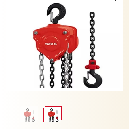
3
Metros
Yato
cantidad