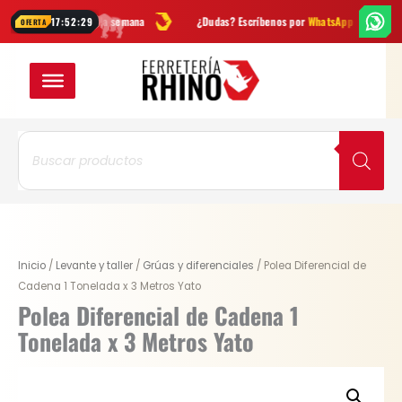
Ir
des cada semana
¿Dudas? Escríbenos por
WhatsApp
Envío
GRATIS
e
17:52:28
OFERTA
al
contenido
Búsqueda
de
productos
Original
Current
Polea
Inicio
/
Levante y taller
/
Grúas y diferenciales
/ Polea Diferencial de
price
price
Diferencial
Cadena 1 Tonelada x 3 Metros Yato
was:
is:
de
Polea Diferencial de Cadena 1
$ 722.900.
$ 542.175.
Cadena
Tonelada x 3 Metros Yato
1
Tonelada
x