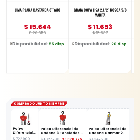
LIMA PLANA BASTARDA 8″ YATO
GRATA COPA LISA 2.1/2″ ROSCA 5/8
L
MAKITA
$
15.644
$
11.653
$
20.858
$
15.537
Disponibilidad:
Disponibilidad:
55 disp.
20 disp.
Ref: YT-62229
Ref: D-26515
Ref: 1330
COMPRADO JUNTO SIEMPRE
Polea
Polea Diferencial de
Polea Diferencial de
Diferencial
Cadena 3 Toneladas x
Cadena Ganmar 2
de Cadena 1
6 Metros YATO
Toneladas x 6M |
$
722.900
$
1.827.700
$
1.370.775
$
1.642.200