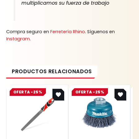
multiplicamos su fuerza de trabajo
Compra seguro en
Ferretería Rhino
. Síguenos en
Instagram
.
Original
Current
Original
Current
OFERTA -25%
price
price
OFERTA -25%
price
price
was:
is:
was:
is:
$ 20.858.
$ 15.644.
$ 15.537.
$ 11.653.