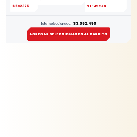
Tonelada x
Rhino
3 Metros
$
542.175
$
1.149.540
Yato
ESTE
PRODUCTO
$3.062.490
Total seleccionado:
AGREGAR SELECCIONADOS AL CARRITO