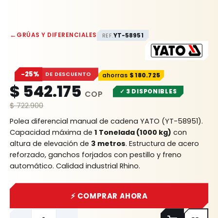
←
GRÚAS Y DIFERENCIALES
YT-58951
REF.
−25%
DE DESCUENTO
$
180.725
$
542.175
✓ 3 DISPONIBLES
$
722.900
Polea diferencial manual de cadena YATO (YT-58951).
Capacidad máxima de
1 Tonelada (1000 kg)
con
altura de elevación de
3 metros
. Estructura de acero
reforzado, ganchos forjados con pestillo y freno
automático. Calidad industrial Rhino.
⚡ COMPRAR AHORA