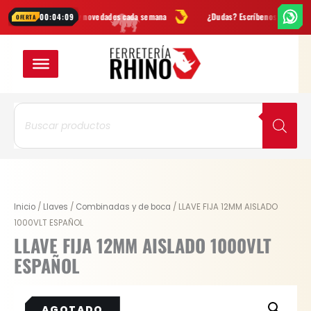
Ir
Ofertas
y novedades cada semana
¿Dudas? Escríbenos por
WhatsApp
00:04:09
OFERTA
al
contenido
Búsqueda
de
productos
Inicio
/
Llaves
/
Combinadas y de boca
/ LLAVE FIJA 12MM AISLADO
1000VLT ESPAÑOL
LLAVE FIJA 12MM AISLADO 1000VLT
ESPAÑOL