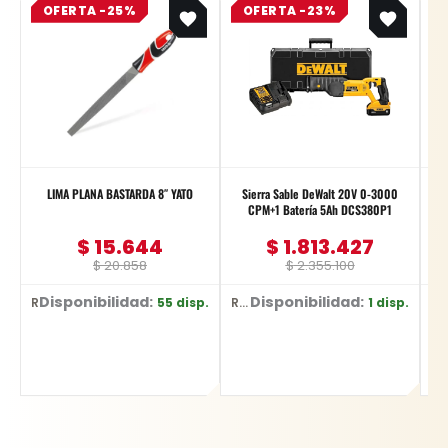
OFERTA -25%
price
price
OFERTA -23%
price
price
was:
is:
was:
is:
$ 20.858.
$ 15.644.
$ 2.355.100.
$ 1.813.427.
LIMA PLANA BASTARDA 8″ YATO
Sierra Sable DeWalt 20V 0-3000
CPM+1 Batería 5Ah DCS380P1
$
15.644
$
1.813.427
$
20.858
$
2.355.100
Disponibilidad:
Disponibilidad:
D
55 disp.
1 disp.
Ref: YT-62229
Ref: DCS380P1
Ref: YT-359