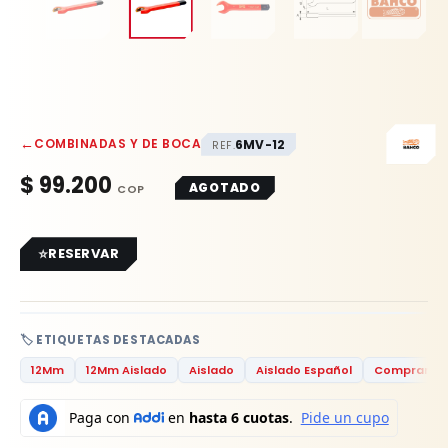
←
COMBINADAS Y DE BOCA
6MV-12
REF.
$
99.200
AGOTADO
RESERVAR
🏷️ ETIQUETAS DESTACADAS
12Mm
12Mm Aislado
Aislado
Aislado Español
Comprar Lla