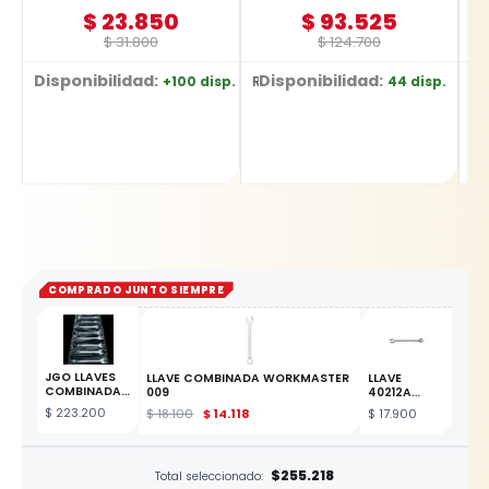
$
23.850
$
93.525
$
31.800
$
124.700
Disponibilidad:
Disponibilidad:
+100 disp.
44 disp.
Ref: YT-2036
Ref: YT-2491
Ref: E-0344
COMPRADO JUNTO SIEMPRE
JGO LLAVES
LLAVE COMBINADA WORKMASTER
LLAVE
COMBINADAS
009
40212A
DE 3/8 A 7/8
COMBINADA
$
223.200
$
18.100
$
14.118
$
17.900
8PZAS
17MM
ESTE
PRODUCTO
$255.218
Total seleccionado: