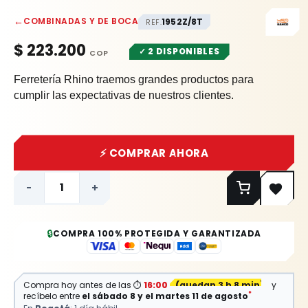
←
COMBINADAS Y DE BOCA
1952Z/8T
REF.
$
223.200
✓ 2 DISPONIBLES
Ferretería Rhino traemos grandes productos para
cumplir las expectativas de nuestros clientes.
⚡ COMPRAR AHORA
-
+
🔒
COMPRA 100% PROTEGIDA Y GARANTIZADA
Compra hoy antes de las
⏱
16:00
(
quedan 3 h 8 min
)
y
*
recíbelo entre
el sábado 8 y el martes 11 de agosto