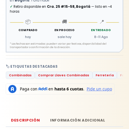
En
Bogotá
: 1 día hábil
✓
Retiro disponible en
Cra. 25 #15-58, Bogotá
— listo en ~4
horas
📦
🚚
📍
COMPRADO
EN PROCESO
ENTREGADO
hoy
sale hoy
8–11 Ago
*
Las fechas son estimadas: pueden variar por festivos, disponibilidad del
transportador o confirmación de la dirección.
🏷️ ETIQUETAS DESTACADAS
Combinadas
Comprar Llaves Combinadas
Ferretería
Ferr
DESCRIPCIÓN
INFORMACIÓN ADICIONAL