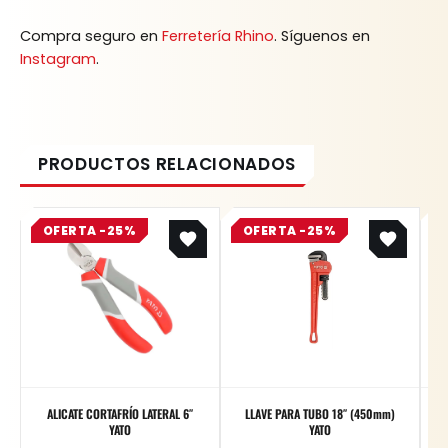
Compra seguro en
Ferretería Rhino
. Síguenos en
Instagram
.
Original
Current
Original
Current
OFERTA -25%
price
price
OFERTA -25%
price
price
was:
is:
was:
is:
$ 31.800.
$ 23.850.
$ 124.700.
$ 93.525.
ALICATE CORTAFRÍO LATERAL 6″
LLAVE PARA TUBO 18″ (450mm)
YATO
YATO