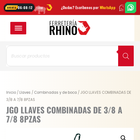
Ir
 cada semana
¿Dudas? Escríbenos por
WhatsApp
Envío
GRATIS
en 
06:08:12
OFERTA
al
contenido
Búsqueda
de
productos
JGO
Inicio
/
Llaves
/
Combinadas y de boca
/ JGO LLAVES COMBINADAS DE
LLAVES
3/8 A 7/8 8PZAS
COMBINADAS
JGO LLAVES COMBINADAS DE 3/8 A
DE
7/8 8PZAS
3/8
A
7/8