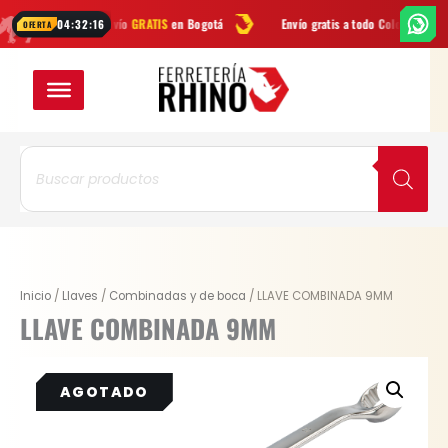
Ir
Envío
GRATIS
en Bogotá
Envío gratis a todo Colombia desde
$99.9
04:32:15
OFERTA
al
contenido
Búsqueda
de
productos
Inicio
/
Llaves
/
Combinadas y de boca
/ LLAVE COMBINADA 9MM
LLAVE COMBINADA 9MM