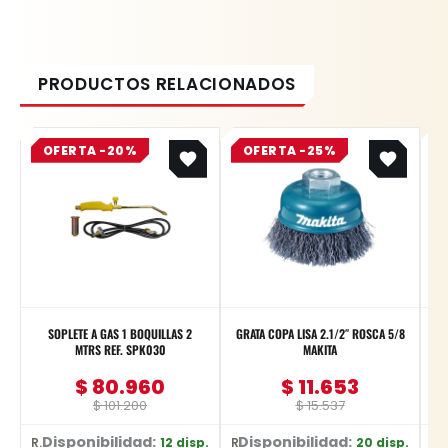
Original
Current
Original
Current
OFERTA -20%
price
price
OFERTA -25%
price
price
was:
is:
was:
is:
$ 101.200.
$ 80.960.
$ 15.537.
$ 11.653.
SOPLETE A GAS 1 BOQUILLAS 2
GRATA COPA LISA 2.1/2″ ROSCA 5/8
J
MTRS REF. SPK030
MAKITA
$
80.960
$
11.653
$
101.200
$
15.537
Disponibilidad:
Disponibilidad:
D
12 disp.
20 disp.
Ref: SPK030
Ref: D-26515
Ref: YT-583