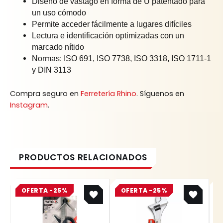
Diseño de vástago en forma de U patentado para
un uso cómodo
Permite acceder fácilmente a lugares difíciles
Lectura e identificación optimizadas con un
marcado nítido
Normas: ISO 691, ISO 7738, ISO 3318, ISO 1711-1
y DIN 3113
Compra seguro en
Ferretería Rhino
. Síguenos en
Instagram
.
Original
Current
Original
Current
OFERTA -25%
price
price
OFERTA -25%
price
price
was:
is:
was:
is:
$ 75.200.
$ 56.400.
$ 223.400.
$ 167.550.