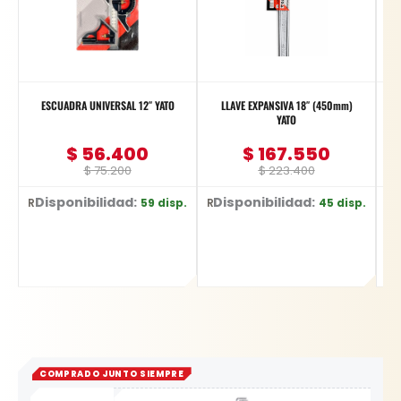
ESCUADRA UNIVERSAL 12″ YATO
LLAVE EXPANSIVA 18″ (450mm)
YATO
$
56.400
$
167.550
$
75.200
$
223.400
Disponibilidad:
Disponibilidad:
D
59 disp.
45 disp.
Ref: YT-70772
Ref: YT-2177
Ref: YT-374
COMPRADO JUNTO SIEMPRE