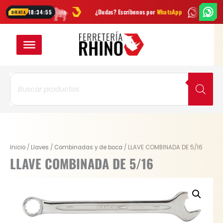
Ir
es cada semana
¿Dudas? Escríbenos por
WhatsApp
Envío
GRATIS
en
18:34:54
OFERTA
al
contenido
Búsqueda
de
productos
LLAVE
Inicio
/
Llaves
/
Combinadas y de boca
/ LLAVE COMBINADA DE 5/16
COMBINADA
LLAVE COMBINADA DE 5/16
DE
5/16
cantidad