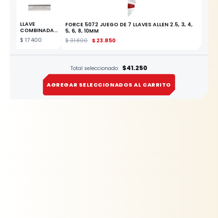
LLAVE
FORCE 5072 JUEGO DE 7 LLAVES ALLEN 2.5, 3, 4,
COMBINADA
5, 6, 8, 10MM
DE 5/16
$
17.400
$
31.800
$
23.850
ESTE
PRODUCTO
$41.250
Total seleccionado:
AGREGAR SELECCIONADOS AL CARRITO