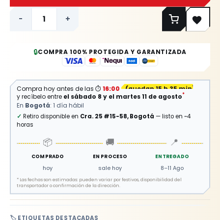
-
+
🔒
COMPRA 100% PROTEGIDA Y GARANTIZADA
Compra hoy antes de las
⏱
16:00
(
quedan 15 h 35 min
)
*
y recíbelo entre
el sábado 8 y el martes 11 de agosto
En
Bogotá
: 1 día hábil
✓
Retiro disponible en
Cra. 25 #15-58, Bogotá
— listo en ~4
horas
📦
🚚
📍
COMPRADO
EN PROCESO
ENTREGADO
hoy
sale hoy
8–11 Ago
*
Las fechas son estimadas: pueden variar por festivos, disponibilidad del
transportador o confirmación de la dirección.
🏷️ ETIQUETAS DESTACADAS