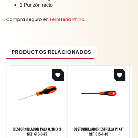
1 Punzón recto
Compra seguro en
Ferretería Rhino
.
DESTORNILLADOR PALA 0.3M X 3
DESTORNILLADOR ESTRELLA P1X4″
D
REF: 613-3-75
REF. 615-1-10