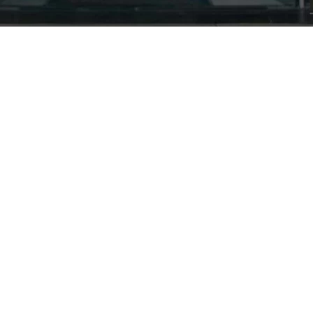
Nuestra empresa
Política de Tratamiento de Datos Personales
Términos y condiciones de uso
Cambios y devoluciones
Sobre nosotros
FERRETERÍA RHINO
L-V: 8:00 a.m. - 5:00 p.m.
Sáb: 9:00 am - 2:00 pm
Cra 25 No. 15-58 Paloquemao, Bogotá D.C.
601 5185040 Línea telefónica
marketing@rhino.com.co