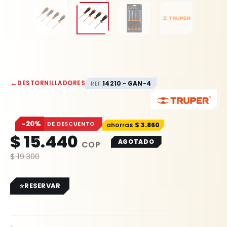
←
DESTORNILLADORES
14210 - GAN-4
REF.
−20%
DE DESCUENTO
$
3.860
$
15.440
AGOTADO
$
19.300
RESERVAR