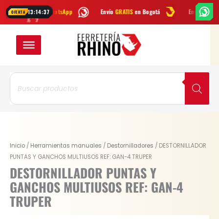
Ir
benos por
WhatsApp
Envío
GRATIS
en Bogotá
Envío gratis a todo 
13:14:37
OFERTA
al
contenido
Búsqueda
de
productos
Original
Current
Inicio
/
Herramientas manuales
/
Destornilladores
/ DESTORNILLADOR
price
price
PUNTAS Y GANCHOS MULTIUSOS REF: GAN-4 TRUPER
was:
is:
DESTORNILLADOR PUNTAS Y
$ 19.300.
$ 15.440.
GANCHOS MULTIUSOS REF: GAN-4
TRUPER