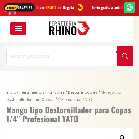
Ir
Envío
GRATIS
en Bogotá
Envío gratis a todo Colombia desde
$99.9
08:27:22
OFERTA
al
contenido
Búsqueda
de
productos
Original
Current
Mango
Inicio
/
Herramientas manuales
/
Destornilladores
/ Mango tipo
price
price
tipo
Destornillador para Copas 1/4″ Profesional YATO
was:
is:
Destornillador
Mango tipo Destornillador para Copas
$ 16.700.
$ 12.525.
para
1/4″ Profesional YATO
Copas
1/4"
Profesional