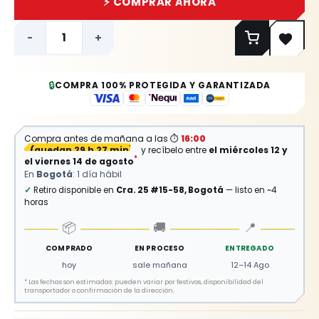
⚡ COMPRAR AHORA
-
+
🔒
COMPRA 100% PROTEGIDA Y GARANTIZADA
Compra antes de mañana a las
⏱
16:00
(
quedan 29 h 27 min
)
y recíbelo entre
el miércoles 12 y
*
el viernes 14 de agosto
En
Bogotá
: 1 día hábil
✓
Retiro disponible en
Cra. 25 #15-58, Bogotá
— listo en ~4
horas
📦
🚚
📍
COMPRADO
EN PROCESO
ENTREGADO
hoy
sale mañana
12–14 Ago
*
Las fechas son estimadas: pueden variar por festivos, disponibilidad del
transportador o confirmación de la dirección.