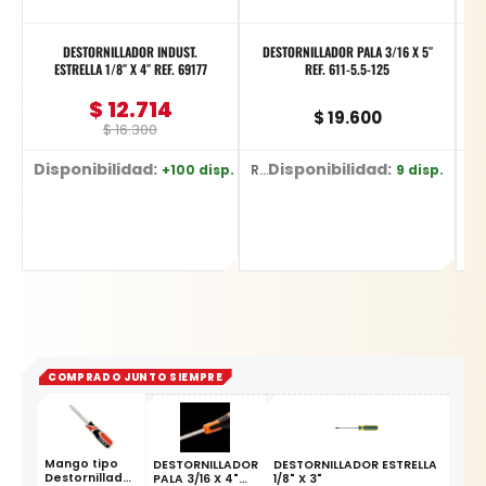
DESTORNILLADOR INDUST.
DESTORNILLADOR PALA 3/16 X 5″
ESTRELLA 1/8″ X 4″ REF. 69177
REF. 611-5.5-125
$
12.714
$
19.600
$
16.300
Disponibilidad:
Disponibilidad:
+100 disp.
9 disp.
Ref: 69177 - 1/8" X 4"
Ref: 611-5.5-125
Ref: 69146
COMPRADO JUNTO SIEMPRE
Mango tipo
DESTORNILLADOR
DESTORNILLADOR ESTRELLA
Destornillador
PALA 3/16 X 4"
1/8" X 3"