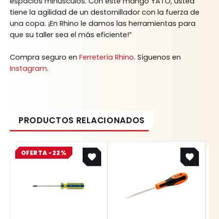
espacios minúsculos. Con este mango YATO, usted
tiene la agilidad de un destornillador con la fuerza de
una copa. ¡En Rhino le damos las herramientas para
que su taller sea el más eficiente!”
Compra seguro en
Ferretería Rhino
. Síguenos en
Instagram
.
Original
Current
OFERTA -22%
price
price
was:
is:
$ 16.300.
$ 12.714.