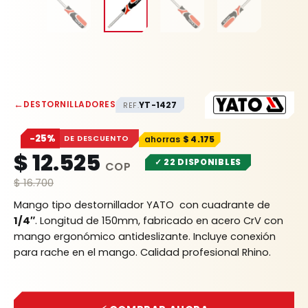
←
DESTORNILLADORES
YT-1427
REF.
−25%
DE DESCUENTO
$
4.175
$
12.525
✓ 22 DISPONIBLES
$
16.700
Mango tipo destornillador YATO con cuadrante de
1/4″
. Longitud de 150mm, fabricado en acero CrV con
mango ergonómico antideslizante. Incluye conexión
para rache en el mango. Calidad profesional Rhino.