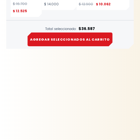
para Copas
REF. 611-4-100
$
16.700
$
14.000
$
12.900
$
10.062
1/4"
Profesional
$
12.525
YATO
ESTE
PRODUCTO
$36.587
Total seleccionado:
AGREGAR SELECCIONADOS AL CARRITO