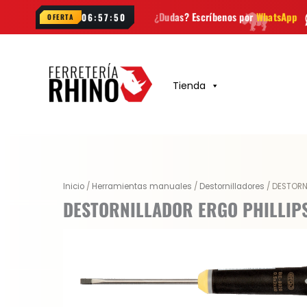
Ir
da semana
¿Dudas? Escríbenos por
WhatsApp
Envío
GRAT
06:57:49
OFERTA
al
contenido
Tienda
Inicio
/
Herramientas manuales
/
Destornilladores
/ DESTORN
DESTORNILLADOR ERGO PHILLIP