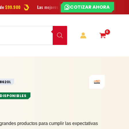
COTIZAR AHORA
¿CHATEAMOS?
Las mejores
marcas
en herramientas
Ofertas
y novedades c
8620L
 DISPONIBLES
grandes productos para cumplir las expectativas