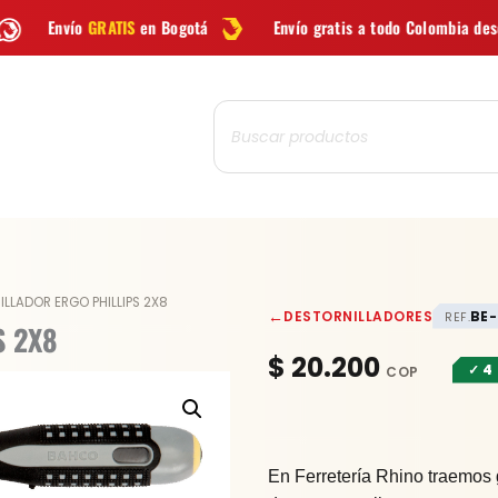
IS
en Bogotá
Envío gratis a todo Colombia desde
$99.900
Búsqueda
de
productos
DESTORNILLADOR
ILLADOR ERGO PHILLIPS 2X8
←
DESTORNILLADORES
BE-
REF.
ERGO
S 2X8
PHILLIPS
$
20.200
✓ 4
2X8
cantidad
En Ferretería Rhino traemos 