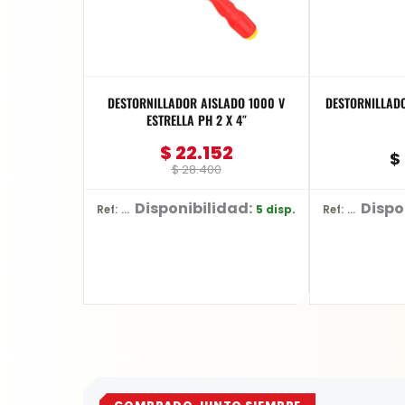
DESTORNILLADOR AISLADO 1000 V
DESTORNILLADOR
ESTRELLA PH 2 X 4″
$
22.152
$
$
28.400
Disponibilidad:
Dispo
5 disp.
Ref: 60170
Ref: BE-8610