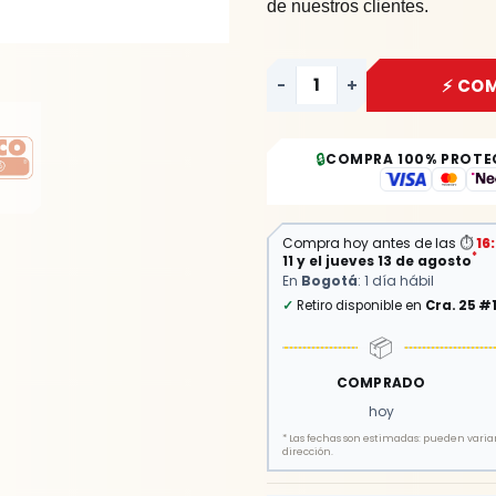
de nuestros clientes.
-
+
⚡ CO
🔒
COMPRA 100% PROTE
Compra hoy antes de las
⏱
16
*
11 y el jueves 13 de agosto
En
Bogotá
: 1 día hábil
✓
Retiro disponible en
Cra. 25 #
📦
COMPRADO
hoy
*
Las fechas son estimadas: pueden variar 
dirección.