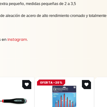
o extra pequeño, medidas pequeñas de 2 a 3,5
a de aleación de acero de alto rendimiento cromado y totalmen
s en
Instagram
.
Original
Current
OFERTA -20%
price
price
was:
is:
$ 68.524.
$ 54.819.