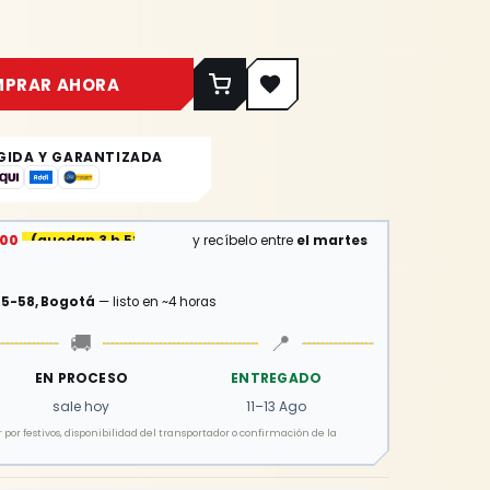
MPRAR AHORA
GIDA Y GARANTIZADA
:00
(
quedan 3 h 58 min
)
y recíbelo entre
el martes
15-58, Bogotá
— listo en ~4 horas
🚚
📍
EN PROCESO
ENTREGADO
sale hoy
11–13 Ago
por festivos, disponibilidad del transportador o confirmación de la