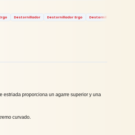
Ergo
Destornillador
Destornillador Ergo
Destornillador Ergo Col
 estriada proporciona un agarre superior y una
xtremo curvado.