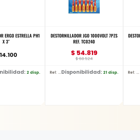
 ERGO ESTRELLA PH1
DESTORNILLADOR JGO 1000VOLT 7PZS
DESTO
X 3″
REF. TC0240
$
54.819
14.100
$
68.524
nibilidad:
Disponibilidad:
2 disp.
21 disp.
Ref: TC0240
Ref: 615-1-10