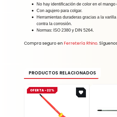
No hay identificación de color en el mang
Con agujero para colgar.
Herramientas duraderas gracias a la varill
contra la corrosión.
Normas: ISO 2380 y DIN 5264.
Compra seguro en
Ferretería Rhino
. Sígueno
Original
Current
OFERTA -22%
price
price
was:
is:
$ 28.400.
$ 22.152.