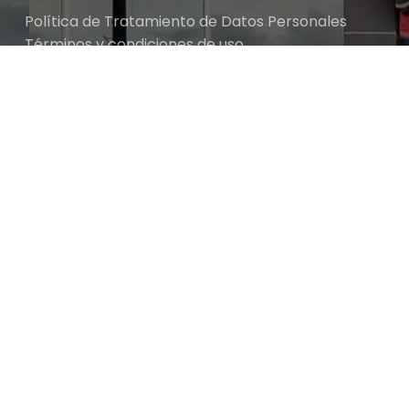
Política de Tratamiento de Datos Personales
Términos y condiciones de uso
Cambios y devoluciones
$
20.
Sobre nosotros
DESTORNILLADOR ERGO PHILLIPS 2X8
✓ 