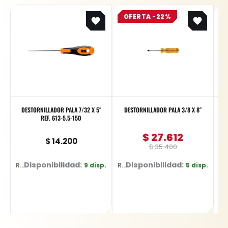
Original
Current
OFERTA -22%
price
price
was:
is:
$ 35.400.
$ 27.612.
DESTORNILLADOR PALA 7/32 X 5″
DESTORNILLADOR PALA 3/8 X 8″
REF. 613-5.5-150
$
27.612
$
14.200
$
35.400
Disponibilidad:
Disponibilidad:
Di
9 disp.
5 disp.
Ref: 613-5.5-150
Ref: 69123B
Re