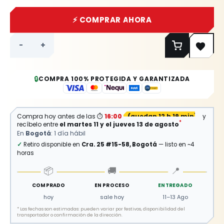
⚡ COMPRAR AHORA
-
+
🔒
COMPRA 100% PROTEGIDA Y GARANTIZADA
Compra hoy antes de las
⏱
16:00
(
quedan 12 h 19 min
)
y
*
recíbelo entre
el martes 11 y el jueves 13 de agosto
En
Bogotá
: 1 día hábil
✓
Retiro disponible en
Cra. 25 #15-58, Bogotá
— listo en ~4
horas
📦
🚚
📍
COMPRADO
EN PROCESO
ENTREGADO
hoy
sale hoy
11–13 Ago
*
Las fechas son estimadas: pueden variar por festivos, disponibilidad del
transportador o confirmación de la dirección.