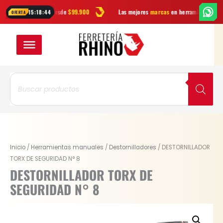
Ir
do Colombia desde
$99.900
Las mejores
marcas
en herramientas
Of
15:18:43
OFERTA
al
contenido
Búsqueda
de
productos
DESTORNILLADOR
Inicio
/
Herramientas manuales
/
Destornilladores
/ DESTORNILLADOR
TORX
TORX DE SEGURIDAD N° 8
DE
DESTORNILLADOR TORX DE
SEGURIDAD
SEGURIDAD N° 8
N°
8
cantidad