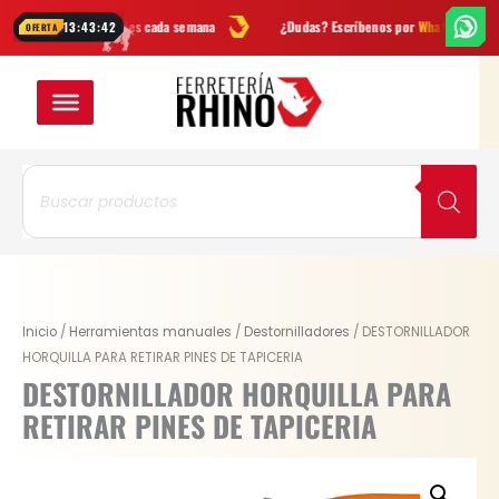
Ir
as
y novedades cada semana
¿Dudas? Escríbenos por
WhatsApp
En
13:43:42
OFERTA
al
contenido
Búsqueda
de
productos
DESTORNILLADOR
Inicio
/
Herramientas manuales
/
Destornilladores
/ DESTORNILLADOR
HORQUILLA
HORQUILLA PARA RETIRAR PINES DE TAPICERIA
PARA
DESTORNILLADOR HORQUILLA PARA
RETIRAR
RETIRAR PINES DE TAPICERIA
PINES
DE
TAPICERIA