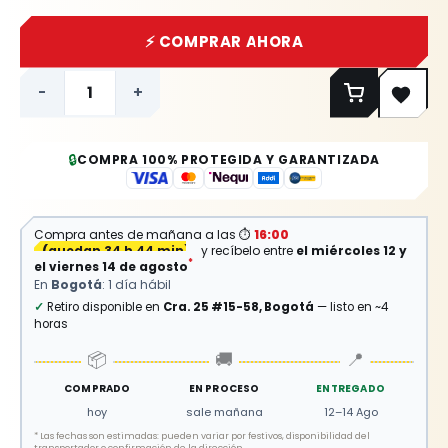
⚡ COMPRAR AHORA
-
+
🔒
COMPRA 100% PROTEGIDA Y GARANTIZADA
Compra antes de mañana a las
⏱
16:00
(
quedan 34 h 44 min
)
y recíbelo entre
el miércoles 12 y
*
el viernes 14 de agosto
En
Bogotá
: 1 día hábil
✓
Retiro disponible en
Cra. 25 #15-58, Bogotá
— listo en ~4
horas
📦
🚚
📍
COMPRADO
EN PROCESO
ENTREGADO
hoy
sale mañana
12–14 Ago
*
Las fechas son estimadas: pueden variar por festivos, disponibilidad del
transportador o confirmación de la dirección.