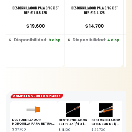
DESTORNILLADOR PALA 3/16 X 5″
DESTORNILLADOR PALA 3/16 X 5″
D
REF. 611-5.5-125
REF. 613-4-125
$
19.600
$
14.700
Disponibilidad:
Disponibilidad:
9 disp.
4 disp.
Ref: 611-5.5-125
Ref: 613-4-125
Ref: 615-1-1
COMPRADO JUNTO SIEMPRE
DESTORNILLADOR
DESTORNILLADOR
DESTORNILLADOR
HORQUILLA PARA RETIRAR
ESTRELLA 1/4 X 1
EXTENSOR DE 1/4
PINES DE TAPICERIA
ARGENTINO
C/MANGO
$
37.700
$
11.100
$
29.700
PLASTICO
ESTE PRODUCTO