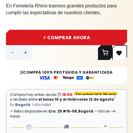
En Ferretería Rhino traemos grandes productos para
cumplir las expectativas de nuestros clientes.
⚡ COMPRAR AHORA
-
+
🔒
COMPRA 100% PROTEGIDA Y GARANTIZADA
⏱
Compra hoy antes de las
16:00
(
quedan 14 h 36 min
)
*
y recíbelo entre
el lunes 10 y el miércoles 12 de agosto
En
Bogotá
: 1 día hábil
✓
Retiro disponible en
Cra. 25 #15-58, Bogotá
— listo en ~4
horas
📦
🚚
📍