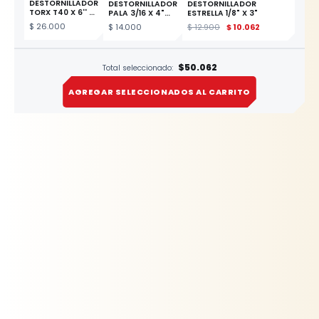
DESTORNILLADOR
DESTORNILLADOR
DESTORNILLADOR
TORX T40 X 6''
PALA 3/16 X 4"
ESTRELLA 1/8" X 3"
ESTE
REF. 611-4-100
$
26.000
$
14.000
$
12.900
$
10.062
PRODUCTO
$50.062
Total seleccionado:
AGREGAR SELECCIONADOS AL CARRITO