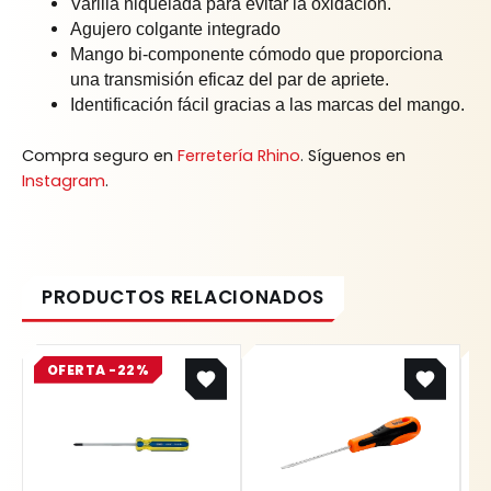
Varilla niquelada para evitar la oxidación.
Agujero colgante integrado
Mango bi-componente cómodo que proporciona
una transmisión eficaz del par de apriete.
Identificación fácil gracias a las marcas del mango.
Compra seguro en
Ferretería Rhino
. Síguenos en
Instagram
.
Original
Current
OFERTA -22%
price
price
was:
is:
$ 25.400.
$ 19.812.