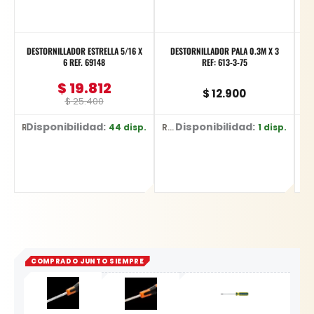
DESTORNILLADOR ESTRELLA 5/16 X
DESTORNILLADOR PALA 0.3M X 3
UE
6 REF. 69148
REF: 613-3-75
$
19.812
$
12.900
$
25.400
Disponibilidad:
Disponibilidad:
D
44 disp.
1 disp.
Ref: 69148
Ref: 613-3-75
Ref: YT-278
COMPRADO JUNTO SIEMPRE