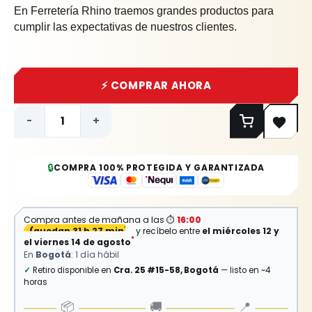
En Ferretería Rhino traemos grandes productos para
cumplir las expectativas de nuestros clientes.
⚡ COMPRAR AHORA
-
+
🔒
COMPRA 100% PROTEGIDA Y GARANTIZADA
Compra antes de mañana a las
⏱
16:00
(
quedan 31 h 27 min
)
y recíbelo entre
el miércoles 12 y
*
el viernes 14 de agosto
En
Bogotá
: 1 día hábil
✓
Retiro disponible en
Cra. 25 #15-58, Bogotá
— listo en ~4
horas
📦
🚚
📍