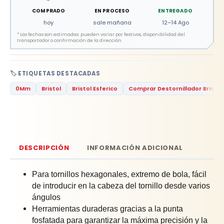
COMPRADO
EN PROCESO
ENTREGADO
hoy
sale mañana
12–14 Ago
*
Las fechas son estimadas: pueden variar por festivos, disponibilidad del
transportador o confirmación de la dirección.
🏷️ ETIQUETAS DESTACADAS
0Mm
Bristol
Bristol Esferico
Comprar Destornillador Bristol
DESCRIPCIÓN
INFORMACIÓN ADICIONAL
Para tornillos hexagonales, extremo de bola, fácil
de introducir en la cabeza del tornillo desde varios
ángulos
Herramientas duraderas gracias a la punta
fosfatada para garantizar la máxima precisión y la