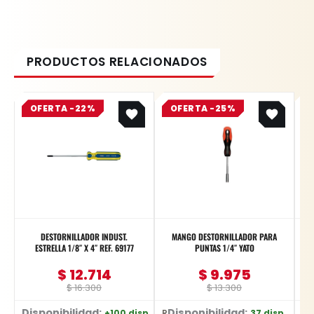
Original
Current
Original
Current
OFERTA -22%
price
price
OFERTA -25%
price
price
was:
is:
was:
is:
$ 16.300.
$ 12.714.
$ 13.300.
$ 9.975.
DESTORNILLADOR INDUST.
MANGO DESTORNILLADOR PARA
D
ESTRELLA 1/8″ X 4″ REF. 69177
PUNTAS 1/4″ YATO
$
12.714
$
9.975
$
16.300
$
13.300
Disponibilidad:
Disponibilidad:
+100 disp.
37 disp.
Ref: 69177 - 1/8" X 4"
Ref: YT-27975
Ref: 6017