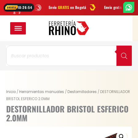
Ir
hatsApp
Envío
GRATIS
en Bogotá
Envío gratis a todo Colombia de
10:26:53
OFERTA
al
contenido
Búsqueda
de
productos
DESTORNILLADOR
Inicio
/
Herramientas manuales
/
Destornilladores
/ DESTORNILLADOR
BRISTOL
BRISTOL ESFERICO 2.0MM
ESFERICO
DESTORNILLADOR BRISTOL ESFERICO
2.0MM
2.0MM
cantidad