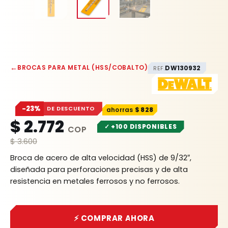
←
BROCAS PARA METAL (HSS/COBALTO)
DW130932
REF.
−23%
DE DESCUENTO
$
828
$
2.772
✓ +100 DISPONIBLES
$
3.600
Broca de acero de alta velocidad (HSS) de 9/32″,
diseñada para perforaciones precisas y de alta
resistencia en metales ferrosos y no ferrosos.
⚡ COMPRAR AHORA