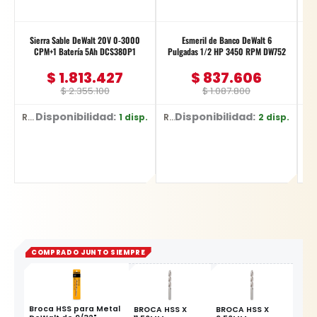
Sierra Sable DeWalt 20V 0-3000
Esmeril de Banco DeWalt 6
CPM+1 Batería 5Ah DCS380P1
Pulgadas 1/2 HP 3450 RPM DW752
$
1.813.427
$
837.606
$
2.355.100
$
1.087.800
Disponibilidad:
Disponibilidad:
1 disp.
2 disp.
Ref: DCS380P1
Ref: DW752/B3
Ref: E-0344
COMPRADO JUNTO SIEMPRE
Broca HSS para Metal
BROCA HSS X
BROCA HSS X