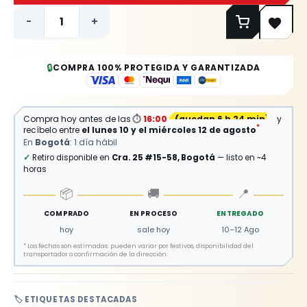
-
+
🔒
COMPRA 100% PROTEGIDA Y GARANTIZADA
Compra hoy antes de las
⏱
16:00
(
quedan 6 h 24 min
)
y
*
recíbelo entre
el lunes 10 y el miércoles 12 de agosto
En
Bogotá
: 1 día hábil
✓
Retiro disponible en
Cra. 25 #15-58, Bogotá
— listo en ~4
horas
📦
🚚
📍
COMPRADO
EN PROCESO
ENTREGADO
hoy
sale hoy
10–12 Ago
*
Las fechas son estimadas: pueden variar por festivos, disponibilidad del
transportador o confirmación de la dirección.
🏷️ ETIQUETAS DESTACADAS