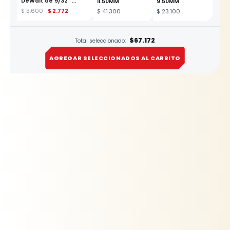
DeWalt de 9/32"
11.50MM
9.50MM
ESTE PRODUCTO
$
3.600
$
2.772
$
41.300
$
23.100
$67.172
Total seleccionado:
AGREGAR SELECCIONADOS AL CARRITO