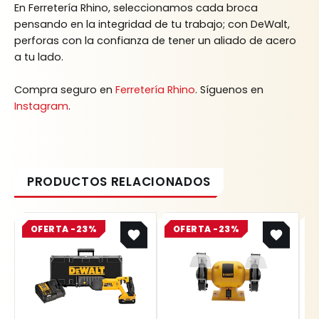
En Ferretería Rhino, seleccionamos cada broca
pensando en la integridad de tu trabajo; con DeWalt,
perforas con la confianza de tener un aliado de acero
a tu lado.
Compra seguro en
Ferretería Rhino
. Síguenos en
Instagram
.
Original
Current
Original
Current
OFERTA -23%
price
price
OFERTA -23%
price
price
was:
is:
was:
is:
$ 2.355.100.
$ 1.813.427.
$ 1.087.800.
$ 837.606.