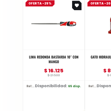
OFERTA -25%
OFERTA -2
price
price
was:
is:
$ 21.500.
$ 16.125.
LIMA REDONDA BASTARDA 10″ CON
GATO HIDRAULICO TIPO BO
MANGO
$
16.125
$
8
$
21.500
$
1
Disponibilidad:
Dispon
65 disp.
Ref: YT-6227
Ref: BR10