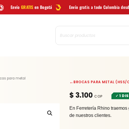
Bogotá
Envío gratis a todo Colombia desde
$99.900
Las
Búsqueda
de
productos
BROCA
ocas para metal
←
BROCAS PARA METAL (HSS/
HSS
X
$
3.100
✓ 1 DI
2.00MM
cantidad
En Ferretería Rhino traemos 
de nuestros clientes.