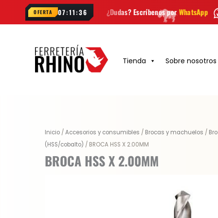
Ir
ana
¿Dudas? Escríbenos por
WhatsApp
Envío
GRATIS
en 
07:11:35
OFERTA
al
contenido
Tienda
Sobre nosotros
Inicio
/
Accesorios y consumibles
/
Brocas y machuelos
/
Br
(HSS/cobalto)
/ BROCA HSS X 2.00MM
BROCA HSS X 2.00MM