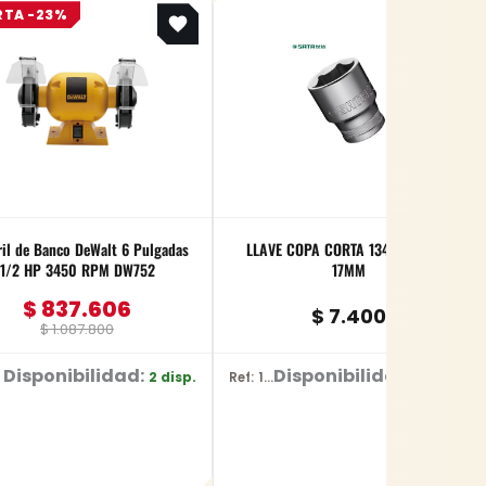
RTA -23%
price
price
was:
is:
$ 1.087.800.
$ 837.606.
il de Banco DeWalt 6 Pulgadas
LLAVE COPA CORTA 134 CTE 1/2 X
1/2 HP 3450 RPM DW752
17MM
$
837.606
$
7.400
$
1.087.800
Disponibilidad:
Disponibilidad:
2 disp.
4 disp.
Ref: 13308