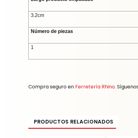
3.2cm
Número de piezas
1
Compra seguro en
Ferretería Rhino
. Sígueno
Original
Current