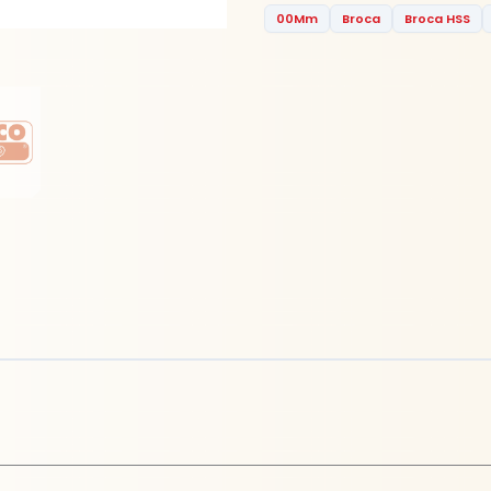
00Mm
Broca
Broca HSS