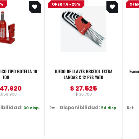
0%
OFERTA -25%
OFE
price
price
price
price
was:
is:
was:
is:
$ 1.059.900.
$ 847.920.
$ 36.700.
$ 27.525.
TELLA 10
JUEGO DE LLAVES BRISTOL EXTRA
Esmer
TON
LARGAS X 12 PZS YATO
47.920
$
27.525
.059.900
$
36.700
ibilidad:
Disponibilidad:
30 disp.
54 disp.
Ref: YT-5836
Ref: DW752/B3