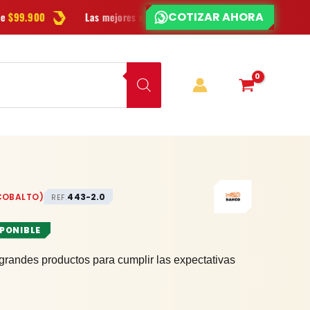
¿CHATEAMOS?
¿DUDAS?
 mejores
marcas
en herramientas
Ofertas
y novedades cada se
COBALTO)
443-2.0
REF.
SPONIBLE
grandes productos para cumplir las expectativas