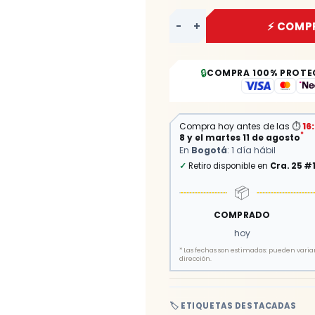
-
+
⚡ COMP
🔒
COMPRA 100% PROTE
Compra hoy antes de las
⏱
16
*
8 y el martes 11 de agosto
En
Bogotá
: 1 día hábil
✓
Retiro disponible en
Cra. 25 #
📦
COMPRADO
hoy
*
Las fechas son estimadas: pueden variar 
dirección.
🏷️ ETIQUETAS DESTACADAS