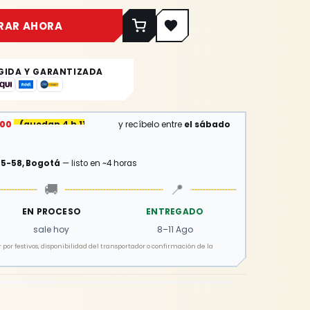
RAR AHORA
GIDA Y GARANTIZADA
:00
(
quedan 4 h 11 min
)
y recíbelo entre
el sábado
15-58, Bogotá
— listo en ~4 horas
🚚
📍
EN PROCESO
ENTREGADO
sale hoy
8–11 Ago
por festivos, disponibilidad del transportador o confirmación de la