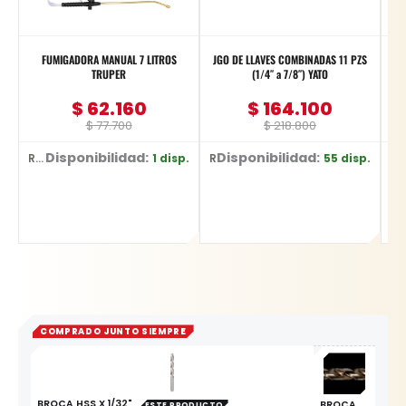
FUMIGADORA MANUAL 7 LITROS
JGO DE LLAVES COMBINADAS 11 PZS
TRUPER
(1/4″ a 7/8″) YATO
$
62.160
$
164.100
$
77.700
$
218.800
Disponibilidad:
Disponibilidad:
D
1 disp.
55 disp.
Ref: 1837
Ref: YT-48851
Ref: YT-6222
COMPRADO JUNTO SIEMPRE
BROCA HSS X 1/32"
BROCA
ESTE PRODUCTO