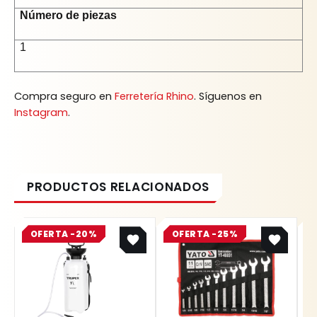
Número de piezas
1
Compra seguro en
Ferretería Rhino
. Síguenos en
Instagram
.
Original
Current
Original
Current
OFERTA -20%
price
price
OFERTA -25%
price
price
was:
is:
was:
is:
$ 77.700.
$ 62.160.
$ 218.800.
$ 164.100.