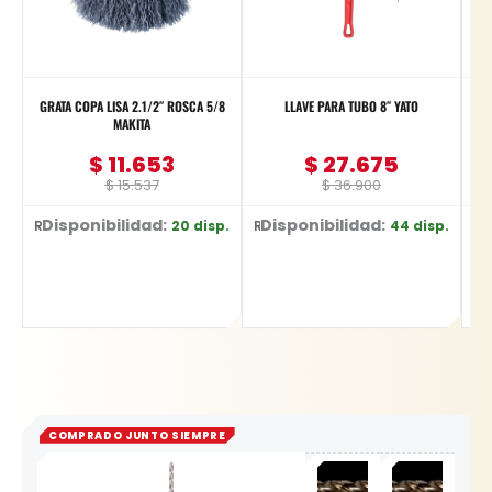
GRATA COPA LISA 2.1/2″ ROSCA 5/8
LLAVE PARA TUBO 8″ YATO
L
MAKITA
$
11.653
$
27.675
$
15.537
$
36.900
Disponibilidad:
Disponibilidad:
D
20 disp.
44 disp.
Ref: D-26515
Ref: YT-2487
Ref: YT-622
COMPRADO JUNTO SIEMPRE