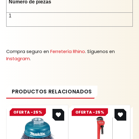
Número de piezas
1
Compra seguro en
Ferretería Rhino
. Síguenos en
Instagram
.
Original
Current
Original
Current
OFERTA -25%
price
price
OFERTA -25%
price
price
was:
is:
was:
is:
$ 15.537.
$ 11.653.
$ 36.900.
$ 27.675.