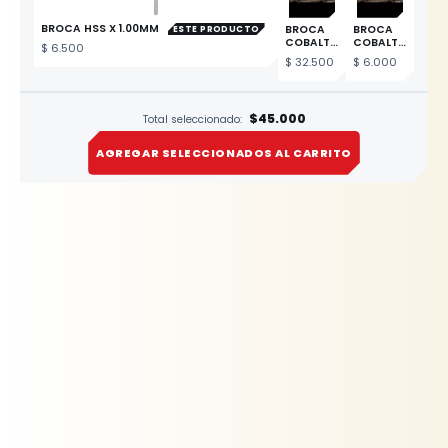
BROCA HSS X 1.00MM
BROCA
BROCA
ESTE PRODUCTO
COBALTO
COBALTO
$
6.500
5% 5/16"
5% 9/64"
$
32.500
$
6.000
$45.000
Total seleccionado:
AGREGAR SELECCIONADOS AL CARRITO