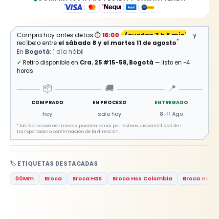
Compra hoy antes de las
⏱
16:00
(
quedan 3 h 5 min
)
y
*
recíbelo entre
el sábado 8 y el martes 11 de agosto
En
Bogotá
: 1 día hábil
✓
Retiro disponible en
Cra. 25 #15-58, Bogotá
— listo en ~4
horas
📦
🚚
📍
COMPRADO
EN PROCESO
ENTREGADO
hoy
sale hoy
8–11 Ago
*
Las fechas son estimadas: pueden variar por festivos, disponibilidad del
transportador o confirmación de la dirección.
🏷️ ETIQUETAS DESTACADAS
00Mm
Broca
Broca HSS
Broca Hss Colombia
Broca Hss F