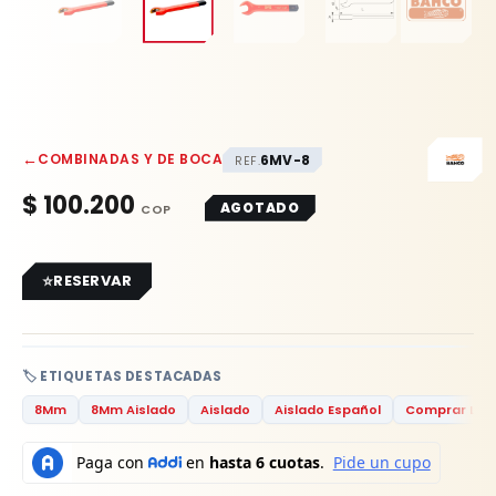
←
COMBINADAS Y DE BOCA
6MV-8
REF.
$
100.200
AGOTADO
RESERVAR
🏷️ ETIQUETAS DESTACADAS
8Mm
8Mm Aislado
Aislado
Aislado Español
Comprar Llave