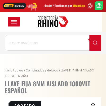
Ir
s cada semana
¿Dudas? Escríbenos por
WhatsApp
Envío
GRATIS
en 
13:27:32
OFERTA
al
contenido
Búsqueda
de
productos
Inicio
/
Llaves
/
Combinadas y de boca
/ LLAVE FIJA 8MM AISLADO
1000VLT ESPAÑOL
LLAVE FIJA 8MM AISLADO 1000VLT
ESPAÑOL