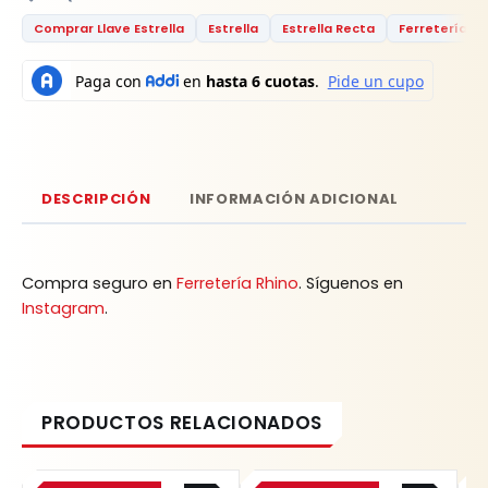
Comprar Llave Estrella
Estrella
Estrella Recta
Ferretería
DESCRIPCIÓN
INFORMACIÓN ADICIONAL
Compra seguro en
Ferretería Rhino
. Síguenos en
Instagram
.
Original
Current
Original
Current