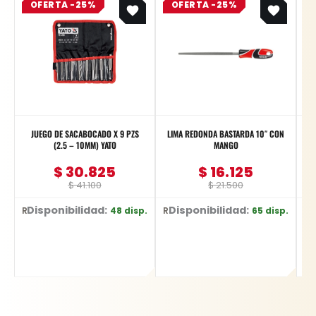
OFERTA -25%
price
price
OFERTA -25%
price
price
was:
is:
was:
is:
$ 41.100.
$ 30.825.
$ 21.500.
$ 16.125.
JUEGO DE SACABOCADO X 9 PZS
LIMA REDONDA BASTARDA 10″ CON
L
(2.5 – 10MM) YATO
MANGO
$
30.825
$
16.125
$
41.100
$
21.500
Disponibilidad:
Disponibilidad:
48 disp.
65 disp.
Ref: YT-3590
Ref: YT-6227
Ref: 1330