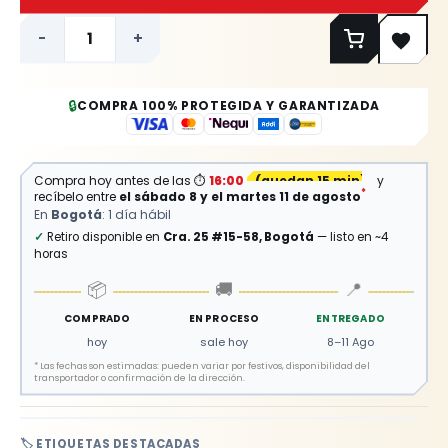
-
+
🔒
COMPRA 100% PROTEGIDA Y GARANTIZADA
Compra hoy antes de las
⏱
16:00
(
quedan 15 min
)
y
*
recíbelo entre
el sábado 8 y el martes 11 de agosto
En
Bogotá
: 1 día hábil
✓
Retiro disponible en
Cra. 25 #15-58, Bogotá
— listo en ~4
horas
📦
🚚
📍
COMPRADO
EN PROCESO
ENTREGADO
hoy
sale hoy
8–11 Ago
*
Las fechas son estimadas: pueden variar por festivos, disponibilidad del
transportador o confirmación de la dirección.
🏷️ ETIQUETAS DESTACADAS