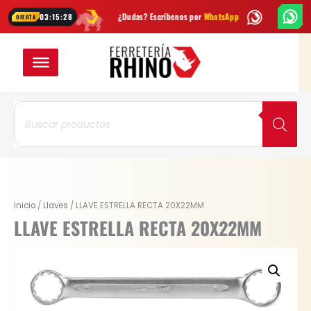
Ir
cada semana
¿Dudas? Escríbenos por
WhatsApp
Envío
GRATIS
en B
03:15:28
OFERTA
al
contenido
Búsqueda
de
productos
LLAVE
Inicio
/
Llaves
/ LLAVE ESTRELLA RECTA 20X22MM
ESTRELLA
LLAVE ESTRELLA RECTA 20X22MM
RECTA
20X22MM
cantidad