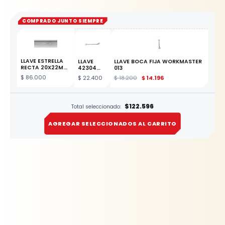
COMPRADO JUNTO SIEMPRE
LLAVE ESTRELLA
LLAVE
LLAVE BOCA FIJA WORKMASTER
RECTA 20X22MM
42304
013
ESTE
ESTRELLA
$
86.000
$
22.400
$
18.200
$
14.196
PRODUCTO
12X13MM
$122.596
Total seleccionado:
AGREGAR SELECCIONADOS AL CARRITO