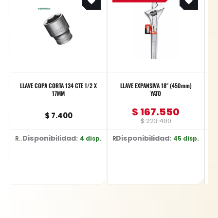
was:
is:
$ 223.400.
$ 167.550.
LLAVE COPA CORTA 134 CTE 1/2 X
LLAVE EXPANSIVA 18″ (450mm)
17MM
YATO
$
167.550
$
7.400
$
223.400
Disponibilidad:
Disponibilidad:
D
4 disp.
45 disp.
Ref: 13308
Ref: YT-2177
Ref: YT-374