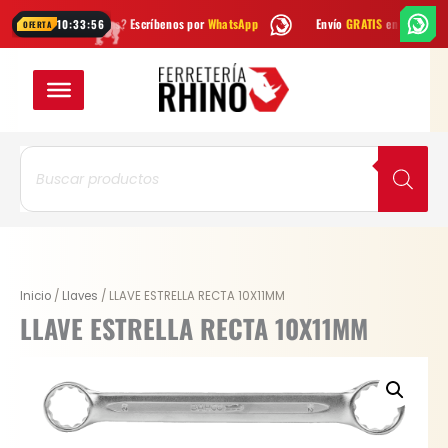
Ir
¿Dudas? Escríbenos por
WhatsApp
Envío
GRATIS
en Bogotá
10:33:55
OFERTA
al
contenido
Búsqueda
de
productos
LLAVE
Inicio
/
Llaves
/ LLAVE ESTRELLA RECTA 10X11MM
ESTRELLA
LLAVE ESTRELLA RECTA 10X11MM
RECTA
10X11MM
cantidad