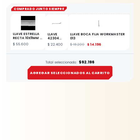
COMPRADO JUNTO SIEMPRE
LLAVE ESTRELLA
LLAVE
LLAVE BOCA FIJA WORKMASTER
RECTA 10X11MM
42304
013
ESTE
ESTRELLA
$
55.600
$
22.400
$
18.200
$
14.196
PRODUCTO
12X13MM
$92.196
Total seleccionado:
AGREGAR SELECCIONADOS AL CARRITO