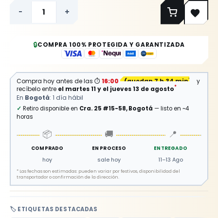
-
+
🔒
COMPRA 100% PROTEGIDA Y GARANTIZADA
Compra hoy antes de las
⏱
16:00
(
quedan 7 h 34 min
)
y
*
recíbelo entre
el martes 11 y el jueves 13 de agosto
En
Bogotá
: 1 día hábil
✓
Retiro disponible en
Cra. 25 #15-58, Bogotá
— listo en ~4
horas
📦
🚚
📍
COMPRADO
EN PROCESO
ENTREGADO
hoy
sale hoy
11–13 Ago
*
Las fechas son estimadas: pueden variar por festivos, disponibilidad del
transportador o confirmación de la dirección.
🏷️ ETIQUETAS DESTACADAS