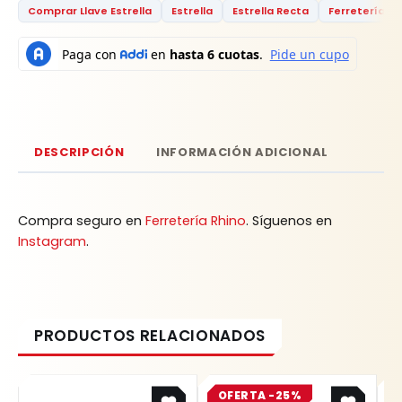
Comprar Llave Estrella
Estrella
Estrella Recta
Ferretería
DESCRIPCIÓN
INFORMACIÓN ADICIONAL
Compra seguro en
Ferretería Rhino
. Síguenos en
Instagram
.
Original
Current
OFERTA -25%
price
price