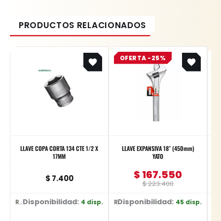
Original
Current
OFERTA -25%
price
price
was:
is:
$ 223.400.
$ 167.550.
LLAVE COPA CORTA 134 CTE 1/2 X
LLAVE EXPANSIVA 18″ (450mm)
17MM
YATO
$
167.550
$
7.400
$
223.400
Disponibilidad:
Disponibilidad:
4 disp.
45 disp.
Ref: 13308
Ref: YT-2177
Ref: E-0344