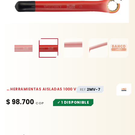
1000VLT
ESP
cantidad
←
HERRAMIENTAS AISLADAS 1000 V
2MV-7
REF.
$
98.700
✓ 1 DISPONIBLE