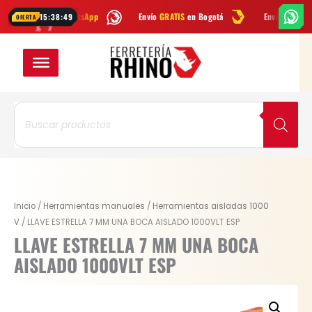
Ir
os por
WhatsApp
Envío
GRATIS
en Bogotá
Envío gratis a todo Colo
15:38:48
OFERTA
al
contenido
Búsqueda
de
productos
LLAVE
Inicio
/
Herramientas manuales
/
Herramientas aisladas 1000
ESTRELLA
V
/ LLAVE ESTRELLA 7 MM UNA BOCA AISLADO 1000VLT ESP
7
LLAVE ESTRELLA 7 MM UNA BOCA
MM
AISLADO 1000VLT ESP
UNA
BOCA
AISLADO