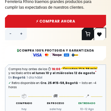
Ferretería Rhino traemos grandes productos para
cumplir las expectativas de nuestros clientes.
⚡ COMPRAR AHORA
-
+
🔒
COMPRA 100% PROTEGIDA Y GARANTIZADA
Compra hoy antes de las
⏱
16:00
(
quedan 12 h 39 min
)
*
y recíbelo entre
el lunes 10 y el miércoles 12 de agosto
En
Bogotá
: 1 día hábil
✓
Retiro disponible en
Cra. 25 #15-58, Bogotá
— listo en ~4
horas
📦
🚚
📍
COMPRADO
EN PROCESO
ENTREGADO
hoy
sale hoy
10–12 Ago